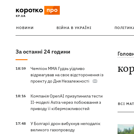
НОВИНИ
ВІЙНА В УКРАЇНІ
ПОЛІТИК
За останні 24 години
Голов
ко
Чемпіон ММА Гудзь уїдливо
18:59
відреагував на своє відсторонення із
проекту до Дня Незалежності
Компанія OpenAI призупинила тести
18:16
ІІ-моделі Astra через побоювання з
ВСІ МА
приводу її кіберможливостей
У Болгарії дрон вибухнув неподалік
17:48
великого газопроводу