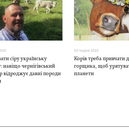
2025
10 грудня 2021
ати сіру українську
Корів треба привчати 
: навіщо чернігівський
горщика, щоб урятува
р відроджує давні породи
планети
и