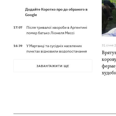
Додайте Коротко про до обраного в
Google
Після тривалої хвороби в Аргентині
17:07
помер батько Ліонеля Мессі
31 сiчня 
У Марганці та сусідніх населених
16:39
пунктах відновили водопостачання
Врятув
корову
Росіяни атакували рейсовий автобус у
16:11
ферме
ЗАВАНТАЖИТИ ЩЕ
Нікополі - є жертви
худоб
16:00
Кінець світу на 7 секунд: соцмережі в
паніці, чекаючи 12 серпня, і до чого
тут НАСА
У США запевнили, що Київ погодився
15:51
не нападати на неросійські танкери у
Чорному морі