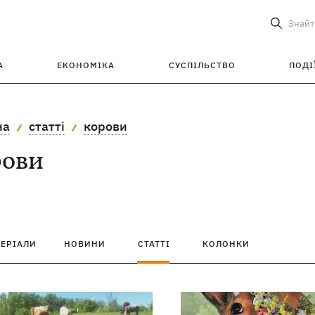
Знайт
А
ЕКОНОМІКА
СУСПІЛЬСТВО
ПОДІ
на
статті
корови
рови
ТЕРІАЛИ
НОВИНИ
СТАТТІ
КОЛОНКИ