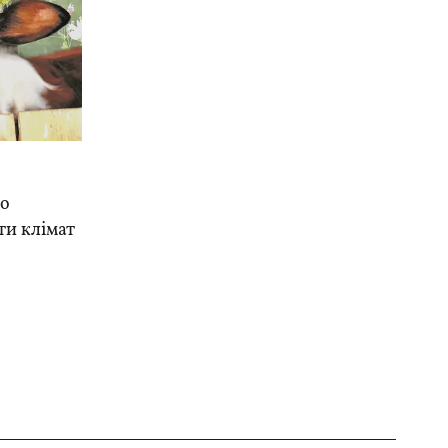
до
ти клімат