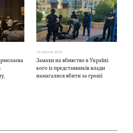
19 серпня 2023
Єрмолаєва
Замахи на вбивство в Україні:
в
кого із представників влади
у,
намагалися вбити за гроші