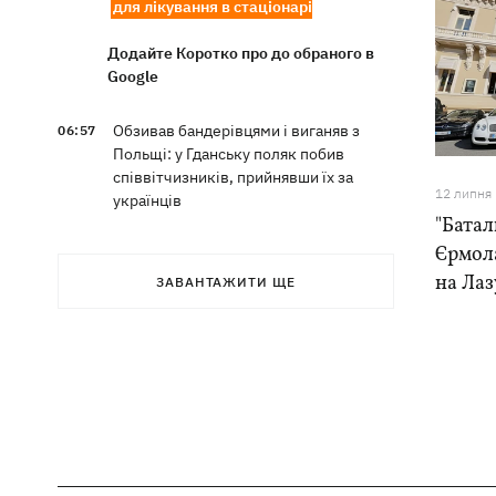
для лікування в стаціонарі
Додайте Коротко про до обраного в
Google
Обзивав бандерівцями і виганяв з
06:57
Польщі: у Гданську поляк побив
співвітчизників, прийнявши їх за
12 липня
українців
"Батал
Єрмол
Динамо переграло Карабах у
06:26
кваліфікації Ліги конференцій
на Лаз
ЗАВАНТАЖИТИ ЩЕ
7 серпня – яке сьогодні свято, що
05:30
сьогодні не можна робити, традиції та
прикмети цього дня
6 серпня
Федоров сподівається повернутися
21:59