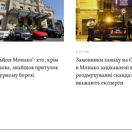
8 липня
ьйон Монако": хто, крім
Замовники замаху на 
аєва, знайшов притулок
в Монако зацікавлені 
урному березі
роздмухуванні скандал
вважають експерти