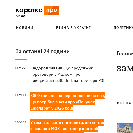
НОВИНИ
ВІЙНА В УКРАЇНІ
ПОЛІТИК
За останні 24 години
Голов
зам
Федоров заявив, що продовжує
07:27
переговори з Маском про
використання Starlink на території РФ
07:00
5000 гривень на першокласника: все,
що потрібно знати про «Пакунок
ВСІ МА
школяра» у 2026 році
07:00
У госпіталізації відмовити: що не так
з наказом МОЗ і які тепер критерії