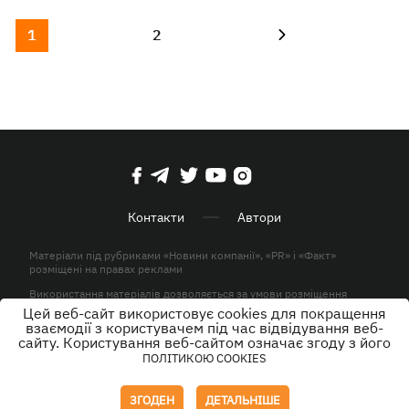
1
2
Контакти
Автори
Матеріали під рубриками «Новини компанії», «PR» і «Факт»
розміщені на правах реклами
Використання матеріалів дозволяється за умови розміщення
активного гіперпосилання на KP.UA в першому абзаці.
Цей веб-сайт використовує cookies для покращення
взаємодії з користувачем під час відвідування веб-
© ТОВ «ЮЛАВ МЕДІА» 2026. Всі права захищені.
сайту. Користування веб-сайтом означає згоду з його
ПОЛІТИКОЮ COOKIES
Дизайн
ЗГОДЕН
ДЕТАЛЬНІШЕ