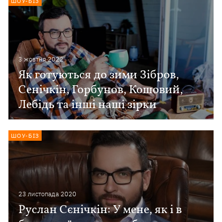
ШОУ-БІЗ
3 жовтня 2022
Як готуються до зими Зібров,
Сенічкін, Горбунов, Кошовий,
Лебідь та інші наші зірки
ШОУ-БІЗ
23 листопада 2020
Руслан Сєнічкін: У мене, як і в