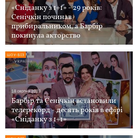
«Сніданку з 1+1» - 29 років:
Сенічкін починав
прибиральником, а Барбір
покинула акторство
ШОУ-БІЗ
18 серпня 2023
Барбір та Сенічкін встановили
телерекорд - десять років в ефірі
«Сніданку з 1+1»