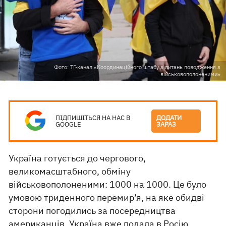
Фото: ТГ-канал «Координаційного штабу з питань поводження з
військовополоненими»
ПІДПИШІТЬСЯ НА НАС В
ДОДАТИ
GOOGLE
ЗАРАЗ
Україна готується до чергового,
великомасштабного, обміну
військовополоненими: 1000 на 1000. Це було
умовою триденного перемир’я, на яке обидві
сторони погодились за посередництва
американців. Україна вже подала в Росію