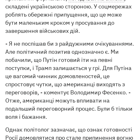
складені українською стороною. У соцмережах
роблять обережні припущення, що це може
бути маленьким кроком у просування до
завершення військових дій.
- Я не поспішав би з райдужними очікуваннями.
Але політичний позитив однозначно є. Ми
побачили, що Путін готовий іти на певні
поступки, і Трамп залишається у грі. Для Путіна
це вагомий чинник домовленостей, це
спростовує чутки, що американці виходять з
переговорів, - коментує Володимир Фесенко. -
Отже, американці можуть впливати на
подальший переговорний процес. Були б тільки
воля і бажання.
Однак політолог зазначає, що ознак готовності
Росії домовлятися про стале припинення вогню