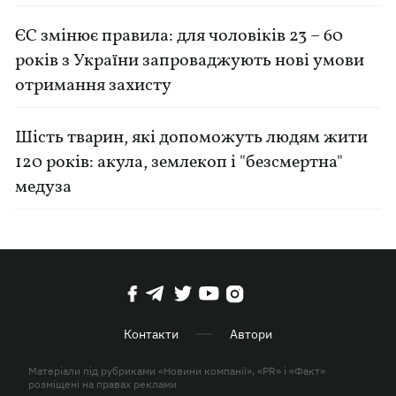
ЄС змінює правила: для чоловіків 23 – 60
років з України запроваджують нові умови
отримання захисту
Шість тварин, які допоможуть людям жити
120 років: акула, землекоп і "безсмертна"
медуза
Контакти
Автори
Матеріали під рубриками «Новини компанії», «PR» і «Факт»
розміщені на правах реклами