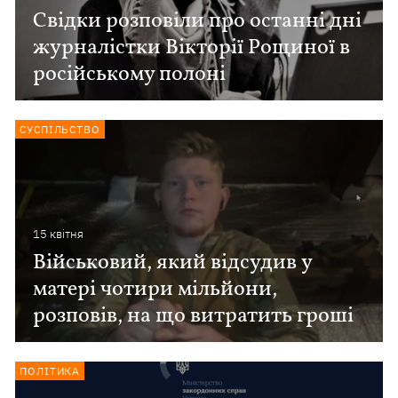
Свідки розповіли про останні дні
журналістки Вікторії Рощиної в
російському полоні
СУСПІЛЬСТВО
15 квiтня
Військовий, який відсудив у
матері чотири мільйони,
розповів, на що витратить гроші
ПОЛІТИКА