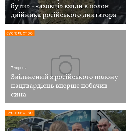
бути» - «азовці» взяли в полон
двійника російського диктатора
СУСПІЛЬСТВО
7 червня
Звільнений з російського полону
нацгвардієць вперше побачив
сина
СУСПІЛЬСТВО