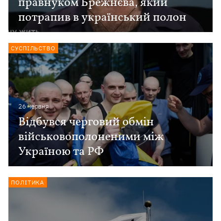
правнуком Брежнєва, який
потрапив в український полон
СУСПІЛЬСТВО
26 червня
Відбувся черговий обмін
військовополоненими між
Україною та РФ
ПОЛІТИКА