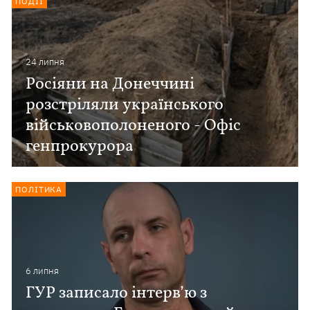
ПОДІЇ
24 липня
Росіяни на Донеччині
розстріляли українського
військовополоненого - Офіс
генпрокурора
ПОЛІТИКА
6 липня
ГУР записало інтерв’ю з