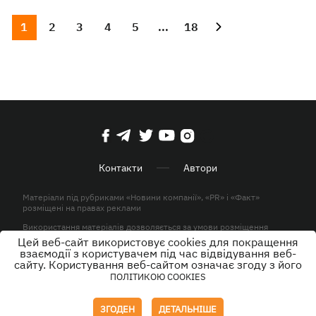
1
2
3
4
5
...
18
Контакти
Автори
Матеріали під рубриками «Новини компанії», «PR» і «Факт»
розміщені на правах реклами
Використання матеріалів дозволяється за умови розміщення
активного гіперпосилання на KP.UA в першому абзаці.
Цей веб-сайт використовує cookies для покращення
взаємодії з користувачем під час відвідування веб-
© ТОВ «ЮЛАВ МЕДІА» 2026. Всі права захищені.
сайту. Користування веб-сайтом означає згоду з його
ПОЛІТИКОЮ COOKIES
Дизайн
ЗГОДЕН
ДЕТАЛЬНІШЕ