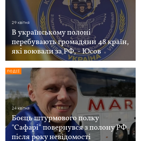
29 квiтня
В українському полоні
перебувають громадяни 48 країн,
які воювали за РФ, - Юсов
ПОДІЇ
24 квiтня
Боєць штурмового полку
"Сафарі" повернувся з полону РФ
після року невідомості