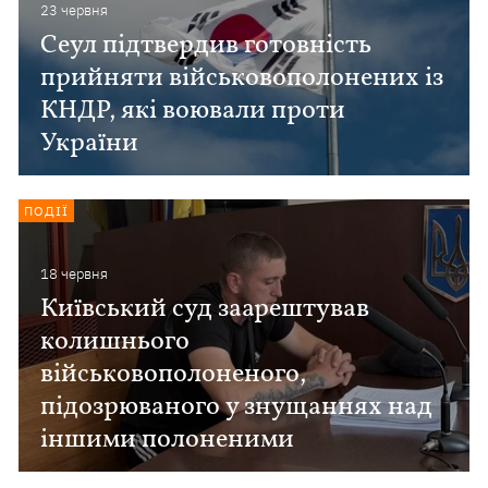
23 червня
Сеул підтвердив готовність
прийняти військовополонених із
КНДР, які воювали проти
України
ПОДІЇ
18 червня
Київський суд заарештував
колишнього
військовополоненого,
підозрюваного у знущаннях над
іншими полоненими