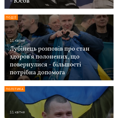
- Юсов
ПОДІЇ
11 квiтня
Лубінець розповів про стан
здоров'я полонених, що
повернулися - більшості
потрібна допомога
ПОЛІТИКА
11 квiтня