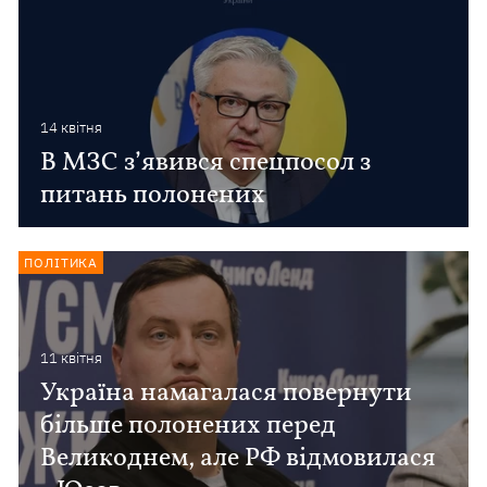
14 квiтня
В МЗС з’явився спецпосол з
питань полонених
ПОЛІТИКА
11 квiтня
Україна намагалася повернути
більше полонених перед
Великоднем, але РФ відмовилася