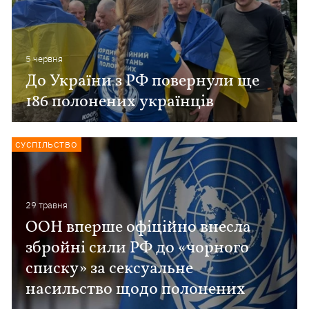
5 червня
До України з РФ повернули ще
186 полонених українців
СУСПІЛЬСТВО
29 травня
ООН вперше офіційно внесла
збройні сили РФ до «чорного
списку» за сексуальне
насильство щодо полонених