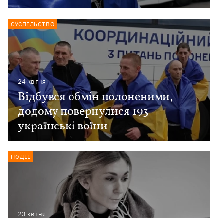
СУСПІЛЬСТВО
24 квiтня
Відбувся обмін полоненими,
додому повернулися 193
українські воїни
ПОДІЇ
23 квiтня