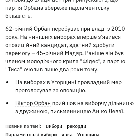
партія Орбана збереже парламентську
більшість.
62-річний Орбан перебуває при владі з 2010
року. На нинішніх виборах вперше з'явився
опозиційний кандидат, здатний здобути
перемогу – 45-річний Мадяр. Раніше він був
членом молодіжного крила "Фідес", а партію
"Тиса" очолив лише два роки тому.
На виборах в Угорщині провладний мер
проголосував за опозицію
.
Віктор Орбан
прийшов на виборчу дільницю
з дружиною, письменницею Аніко Леваї.
Новини по темі:
Вибори
рекорди
Парламентські вибори
явка
Угорщина