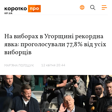
На виборах в Угорщині рекордна
явка: проголосували 77,8% від усіх
виборців
12 квiтня 20:44
МАР'ЯНА ПОЛІЩУК