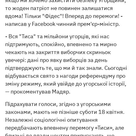
якщо ми хочемо захистити безпеку Угорщини,
то жоден патріот не повинен залишатися
вдома! Тільки "Фідес"! Вперед до перемоги! -
написав у Facebook чинний прем'єр-міністр.
- Вся "Тиса" та мільйони угорців, які нас
підтримують, спокійно, впевнено та мирно
чекають на закриття виборчих скриньок
увечері: дані про явку виборців за день
підтверджують те, що ми й так знали. Сьогодні
відбувається свято з нагоди референдуму про
зміну режиму, який увійде до угорської історії,
— прокоментував Мадяр.
Підрахувати голоси, згідно з угорськими
законами, мають не пізніше суботи 18 квітня.
Незалежні соціологічні опитування
передбачають впевнену перемогу «Тиси», але
близькі до влади центри припускають, що