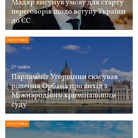
Мадяр висунув умову для старту
переговорів щодо вступу України
до ЄС
ПОЛІТИКА
27 травня
Парламент Угорщини скасував
рішення Орбана про вихід з
Міжнародного кримінального
суду
ПОЛІТИКА