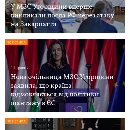
У МЗС Угорщини вперше
викликали посла РФ через атаку
на Закарпаття
ПОЛІТИКА
11 травня
Нова очільниця МЗС Угорщини
заявила, що країна
відмовляється від політики
шантажу в ЄС
ПОЛІТИКА