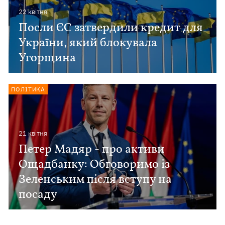
22 квiтня
Посли ЄС затвердили кредит для
України, який блокувала
Угорщина
ПОЛІТИКА
21 квiтня
Петер Мадяр - про активи
Ощадбанку: Обговоримо із
Зеленським після вступу на
посаду