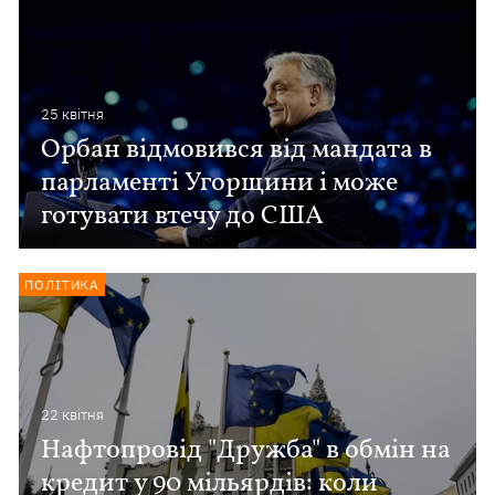
25 квiтня
Орбан відмовився від мандата в
парламенті Угорщини і може
готувати втечу до США
ПОЛІТИКА
22 квiтня
Нафтопровід "Дружба" в обмін на
кредит у 90 мільярдів: коли