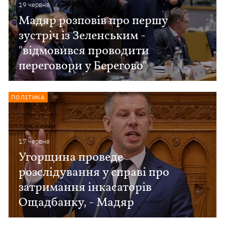
19 червня
Мадяр розповів про першу
зустріч із Зеленським -
"відмовився проводити
переговори у Берегово"
ПОЛІТИКА
17 червня
Угорщина проведе
розслідування у справі про
затримання інкасаторів
Ощадбанку, - Мадяр