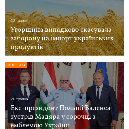
22 травня
Угорщина випадково скасувала
заборону на імпорт українських
продуктів
ПОЛІТИКА
20 травня
Екс-президент Польщі Валенса
зустрів Мадяра у сорочці з
емблемою України