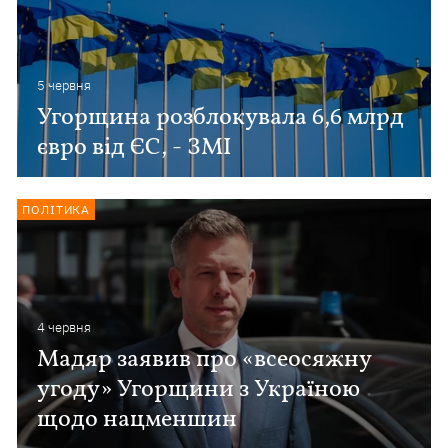
5 червня
Угорщина розблокувала 6,6 млрд
євро від ЄС, - ЗМІ
ПОЛІТИКА
4 червня
Мадяр заявив про «всеосяжну
угоду» Угорщини з Україною
щодо нацменшин