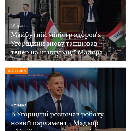
10 травня
Майбутній міністр здоров'я
Угорщини знову танцював —
тепер на інавгурації Мадяра
ПОЛІТИКА
9 травня
В Угорщині розпочав роботу
новий парламент - Мадьяр