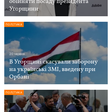
обійняти посаду президента
Угорщини
ПОЛІТИКА
20 червня
В Угорщині скасували заборону
на українські ЗМІ, введену при
Орбані
ПОЛІТИКА