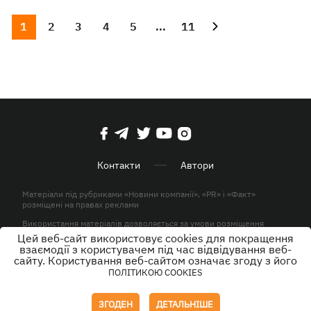
1
2
3
4
5
...
11
Контакти
Автори
Матеріали під рубриками «Новини компанії», «PR» і «Факт»
розміщені на правах реклами
Використання матеріалів дозволяється за умови розміщення
активного гіперпосилання на KP.UA в першому абзаці.
Цей веб-сайт використовує cookies для покращення
взаємодії з користувачем під час відвідування веб-
© ТОВ «ЮЛАВ МЕДІА» 2026. Всі права захищені.
сайту. Користування веб-сайтом означає згоду з його
ПОЛІТИКОЮ COOKIES
Дизайн
ЗГОДЕН
ДЕТАЛЬНІШЕ