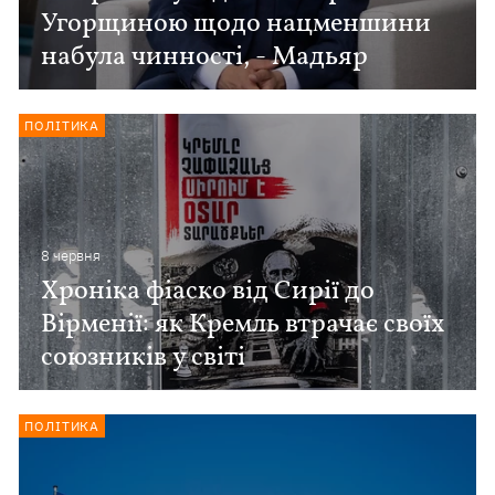
Угорщиною щодо нацменшини
набула чинності, - Мадьяр
ПОЛІТИКА
8 червня
Хроніка фіаско від Сирії до
Вірменії: як Кремль втрачає своїх
союзників у світі
ПОЛІТИКА