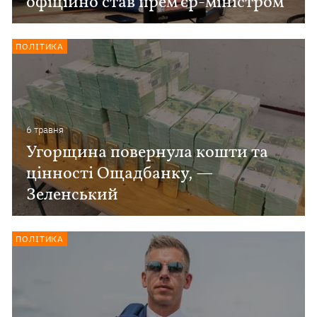
офіційно став прем'єр-міністром
ПОЛІТИКА
6 травня
Угорщина повернула кошти та
цінності Ощадбанку, —
Зеленський
ПОЛІТИКА