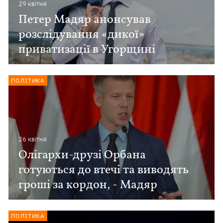
29 квiтня
Петер Мадяр анонсував
розслідування «дикої»
приватизації в Угорщині
ПОЛІТИКА
26 квiтня
Олігархи-друзі Орбана
готуються до втечі та виводять
гроші за кордон, - Мадяр
ПОЛІТИКА