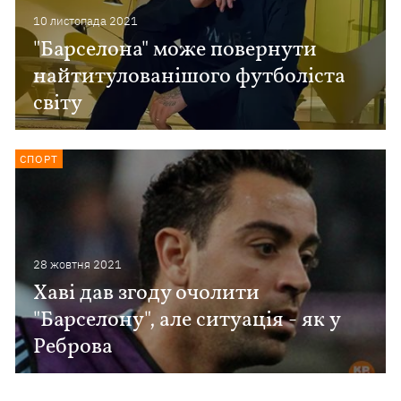
10 листопада 2021
"Барселона" може повернути
найтитулованішого футболіста
світу
СПОРТ
28 жовтня 2021
Хаві дав згоду очолити
"Барселону", але ситуація - як у
Реброва