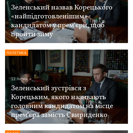
Зеленський назвав Корецького
«найпідготовленішим»
кандидатом у премʼєри, щоб
пройти зиму
ПОЛІТИКА
12 липня
Зеленський зустрівся з
Корецьким, якого називають
головним кандидатом на місце
премʼєра замість Свириденко