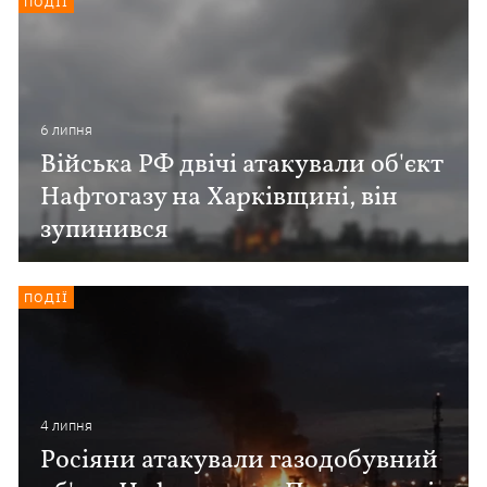
ПОДІЇ
6 липня
Війська РФ двічі атакували об'єкт
Нафтогазу на Харківщині, він
зупинився
ПОДІЇ
4 липня
Росіяни атакували газодобувний