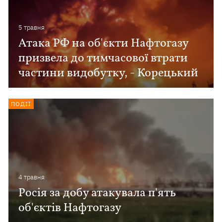
5 травня
Атака РФ на об'єкти Нафтогазу
призвела до тимчасової втрати
частини видобутку, - Корецький
ПОДІЇ
4 травня
Росія за добу атакувала п'ять
об'єктів Нафтогазу