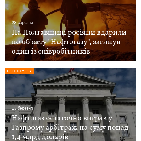
28 березня
На Полтавщині росіяни вдарили
по об'єкту "Нафтогазу", загинув
один із співробітників
ЕКОНОМІКА
13 березня
Нафтогаз остаточно виграв у
Газпрому арбітраж на суму понад
1,4 млрд доларів