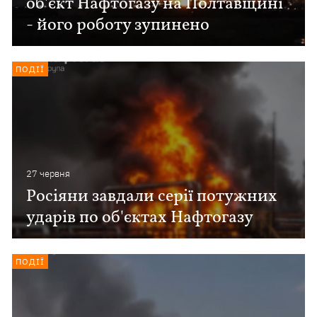
об'єкт Нафтогазу на Полтавщині
- його роботу зупинено
ПОДІЇ
27 червня
Росіяни завдали серії потужних
ударів по об'єктах Нафтогазу
ПОДІЇ