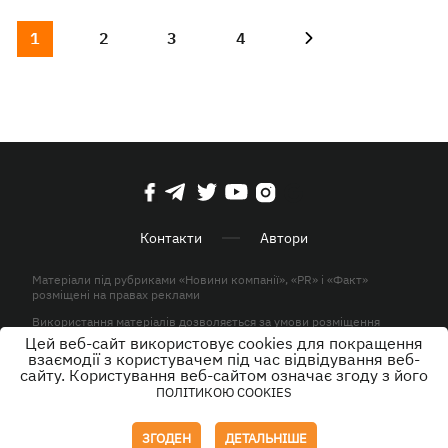
1
2
3
4
Контакти
Автори
Матеріали під рубриками «Новини компанії», «PR» і «Факт»
розміщені на правах реклами
Використання матеріалів дозволяється за умови розміщення
активного гіперпосилання на KP.UA в першому абзаці.
Цей веб-сайт використовує cookies для покращення
взаємодії з користувачем під час відвідування веб-
© ТОВ «ЮЛАВ МЕДІА» 2026. Всі права захищені.
сайту. Користування веб-сайтом означає згоду з його
ПОЛІТИКОЮ COOKIES
Дизайн
ЗГОДЕН
ДЕТАЛЬНІШЕ