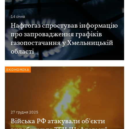
14 сiчня
Нафтогаз спростував інформацію
про запровадження графіків
газопостачання у Хмельницькій
області
ЕКОНОМІКА
27 грудня 2025
Війська РФ атакували об'єкти