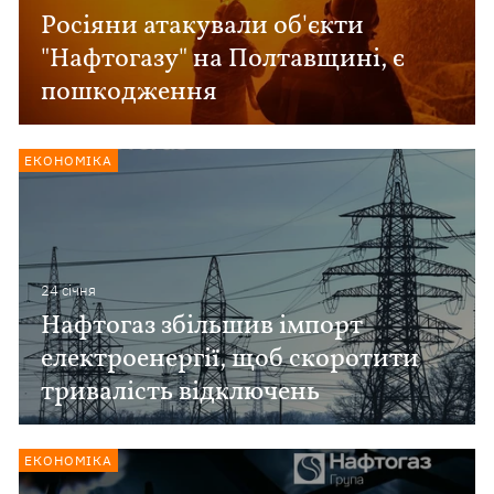
Росіяни атакували об'єкти
"Нафтогазу" на Полтавщині, є
пошкодження
ЕКОНОМІКА
24 сiчня
Нафтогаз збільшив імпорт
електроенергії, щоб скоротити
тривалість відключень
ЕКОНОМІКА