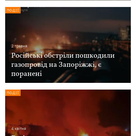
ПОДІЇ
2 травня
Російські обстріли пошкодили
газопровід на Запоріжжі, є
поранені
ПОДІЇ
4 квiтня