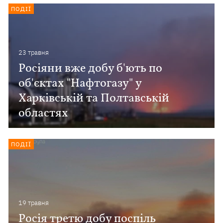
ПОДІЇ
23 травня
Росіяни вже добу б'ють по
об'єктах "Нафтогазу" у
Харківській та Полтавській
областях
ПОДІЇ
19 травня
Росія третю добу поспіль