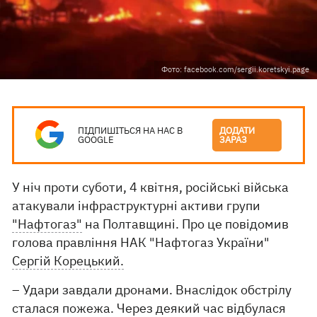
Фото: facebook.com/sergii.koretskyi.page
ПІДПИШІТЬСЯ НА НАС В
ДОДАТИ
GOOGLE
ЗАРАЗ
У ніч проти суботи, 4 квітня, російські війська
атакували інфраструктурні активи групи
"Нафтогаз"
на Полтавщині. Про це повідомив
голова правління НАК "Нафтогаз України"
Сергій Корецький.
– Удари завдали дронами. Внаслідок обстрілу
сталася пожежа. Через деякий час відбулася