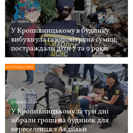
13 червня 2024
У Кропивницькому в будинку
вибухнула газоповітряна суміш,
постраждали діти 7 та 9 років
СУСПІЛЬСТВО
3 червня 2024
У Кропивницькому за три дні
зібрали гроші на будинок для
переселенця з Авдіївки