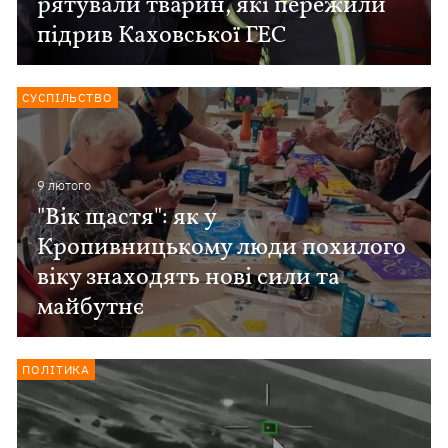
рятували тварин, які пережили
підрив Каховської ГЕС
СУСПІЛЬСТВО
9 лютого
"Вік щастя": як у
Кропивницькому люди похилого
віку знаходять нові сили та
майбутнє
ПОЛІТИКА