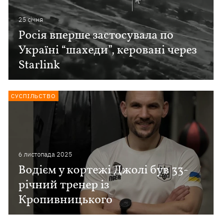
25 сiчня
Росія вперше застосувала по
Україні “шахеди”, керовані через
Starlink
СУСПІЛЬСТВО
6 листопада 2025
Водієм у кортежі Джолі був 33-
річний тренер із
Кропивницького