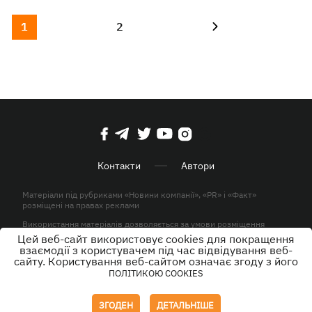
1
2
Контакти
Автори
Матеріали під рубриками «Новини компанії», «PR» і «Факт»
розміщені на правах реклами
Використання матеріалів дозволяється за умови розміщення
активного гіперпосилання на KP.UA в першому абзаці.
Цей веб-сайт використовує cookies для покращення
взаємодії з користувачем під час відвідування веб-
© ТОВ «ЮЛАВ МЕДІА» 2026. Всі права захищені.
сайту. Користування веб-сайтом означає згоду з його
ПОЛІТИКОЮ COOKIES
Дизайн
ЗГОДЕН
ДЕТАЛЬНІШЕ