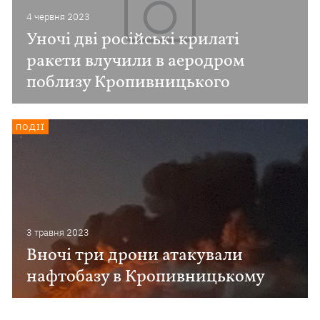
4 червня 2023
Уночі дві російські крилаті
ракети влучили в аеродром
поблизу Кропивницького
ПОДІЇ
3 травня 2023
Вночі три дрони атакували
нафтобазу в Кропивницькому