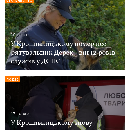
СУСПІЛЬСТВО
30 березня
У Кропивницькому помер пес-
рятувальник Дерек - він 12 років
служив у ДСНС
ПОДІЇ
17 лютого
У Кропивницькому знову