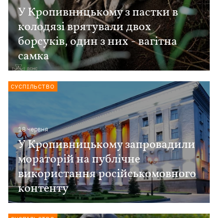
У Кропивницькому з пастки в
колодязі врятували двох
борсуків, один з них - вагітна
самка
СУСПІЛЬСТВО
18 червня
У Кропивницькому запровадили
мораторій на публічне
використання російськомовного
контенту