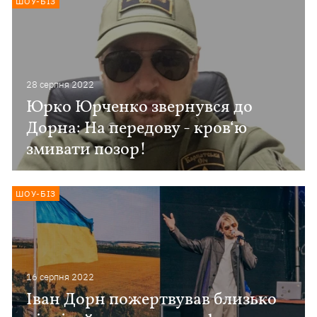
ШОУ-БІЗ
28 серпня 2022
Юрко Юрченко звернувся до
Дорна: На передову - кров‘ю
змивати позор!
ШОУ-БІЗ
16 серпня 2022
Іван Дорн пожертвував близько