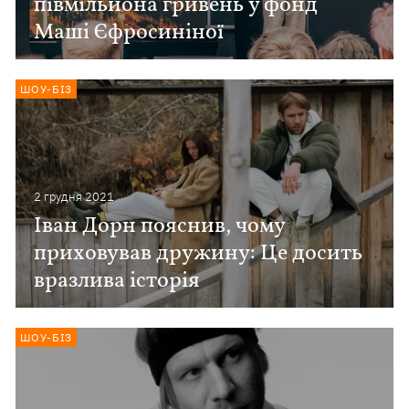
півмільйона гривень у фонд
Маші Єфросиніної
ШОУ-БІЗ
2 грудня 2021
Іван Дорн пояснив, чому
приховував дружину: Це досить
вразлива історія
ШОУ-БІЗ