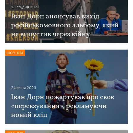
13 грудня 2023
Іван Дорн анонсував вихід
російськомовного альбому, який
не випустив через війну
ШОУ-БІЗ
24 сiчня 2023
Іван Дорн пожартував про своє
«перевзування», рекламуючи
новий кліп