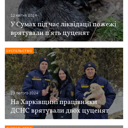
12 квiтня 2024
У Сумах під час ліквідації пожежі
врятували п'ять цуценят
СУСПІЛЬСТВО
23 лютого 2024
На Харківщині працівники
ДСНС врятували двох цуценят