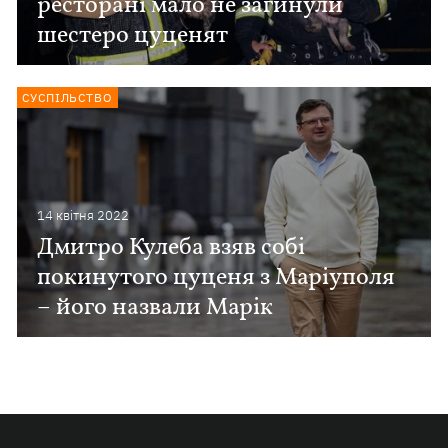
ресторані мало не загинули
шестеро цуценят
СУСПІЛЬСТВО
14 квiтня 2022
Дмитро Кулеба взяв собі
покинутого цуценя з Маріуполя
– його назвали Марік