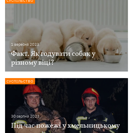
СУСПІЛЬСТВО
1 вересня 2023
Факт. Як годувати собак у
різному віці?
СУСПІЛЬСТВО
30 серпня 2023
Під час пожежі у хмельницькому