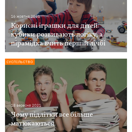
16 жовтня 2021
Корисні іграшки для дітей:
кубики розвивають логіку, а
пірамідка вчить першій лічбі
СУСПІЛЬСТВО
18 вересня 2021
Чому підлітки все більше
матюкаються