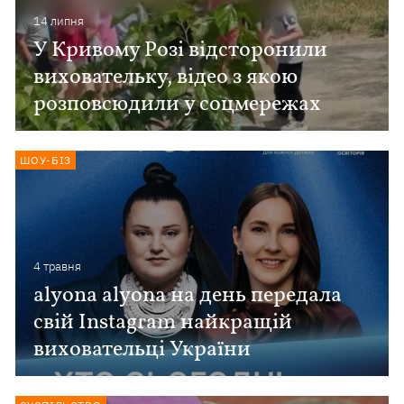
14 липня
У Кривому Розі відсторонили
виховательку, відео з якою
розповсюдили у соцмережах
ШОУ-БІЗ
4 травня
alyona alyona на день передала
свій Instagram найкращій
виховательці України