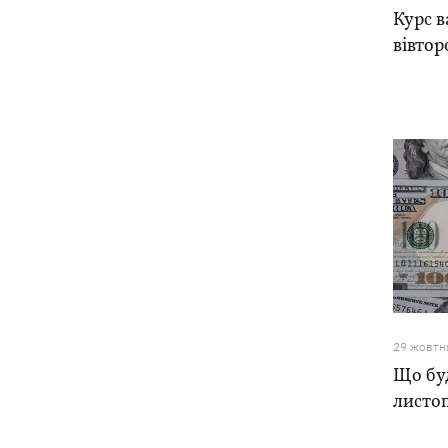
Курс в
вівтор
29 жовтн
Що буд
листоп