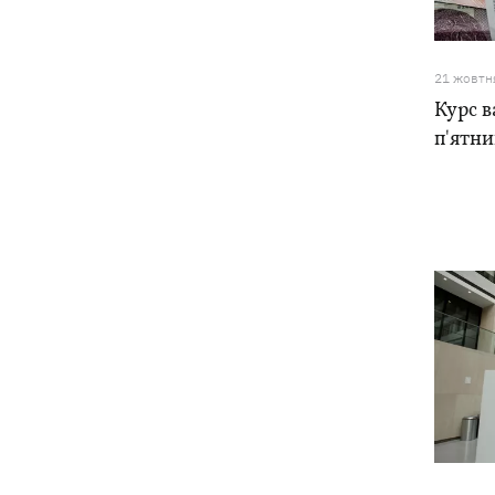
21 жовтн
Курс в
п'ятн