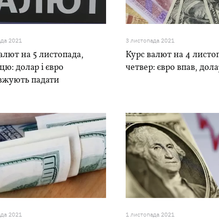
ада 2021
3 листопада 2021
алют на 5 листопада,
Курс валют на 4 листо
цю: долар і євро
четвер: євро впав, дол
вжують падати
ада 2021
1 листопада 2021