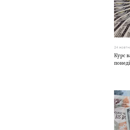
24 жовтн
Курс в
понед