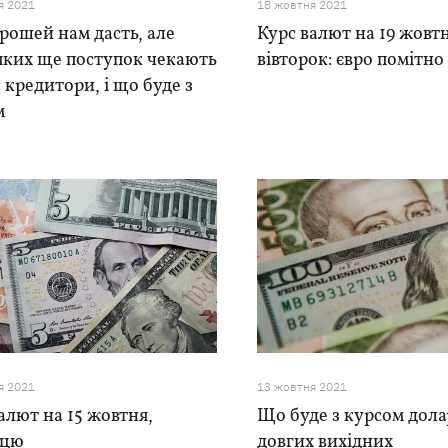
я 2021
18 жовтня 2021
рошей нам дасть, але
Курс валют на 19 жовт
яких ще поступок чекають
вівторок: євро помітно
с кредитори, і що буде з
м
я 2021
13 жовтня 2021
алют на 15 жовтня,
Що буде з курсом дола
ицю
довгих вихідних