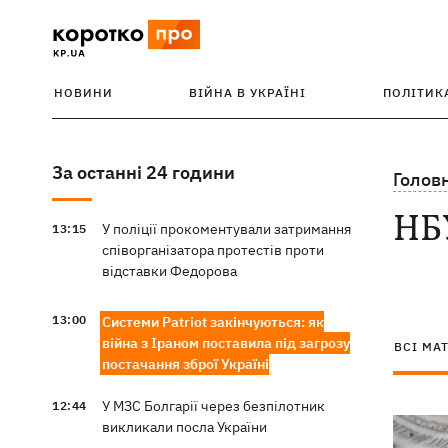
НОВИНИ
ВІЙНА В УКРАЇНІ
ПОЛІТИК
За останні 24 години
Голов
НБ
У поліції прокоментували затримання
13:15
співорганізатора протестів проти
відставки Федорова
13:00
Системи Patriot закінчуються: як
війна з Іраном поставила під загрозу
ВСІ МА
постачання зброї Україні
У МЗС Болгарії через безпілотник
12:44
викликали посла України