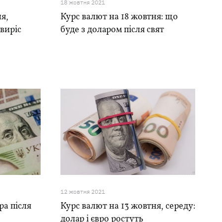
18 жовтня 2021
ня,
Курс валют на 18 жовтня: що
 виріс
буде з доларом після свят
12 жовтня 2021
ра після
Курс валют на 13 жовтня, середу:
долар і євро ростуть