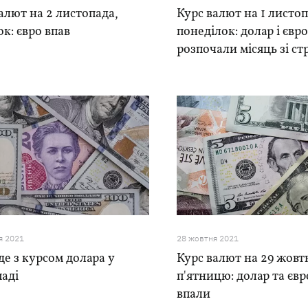
алют на 2 листопада,
Курс валют на 1 листоп
ок: євро впав
понеділок: долар і євр
розпочали місяць зі с
я 2021
28 жовтня 2021
е з курсом долара у
Курс валют на 29 жовт
аді
п'ятницю: долар та єв
впали