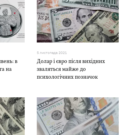
5 листопада 2021
ивень: в
Долар і євро після вихідних
та на
зваляться майже до
психологічних позначок