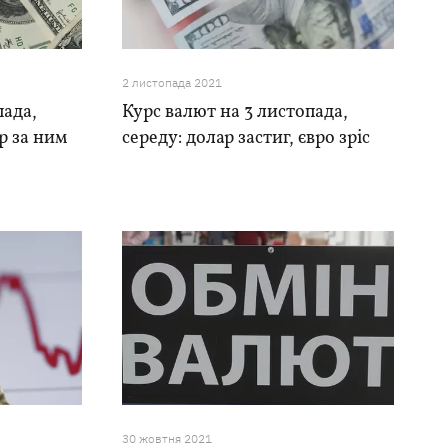
2 листопада 2021
пада,
Курс валют на 3 листопада,
ар за ним
середу: долар застиг, євро зріс
30 жовтня 2021