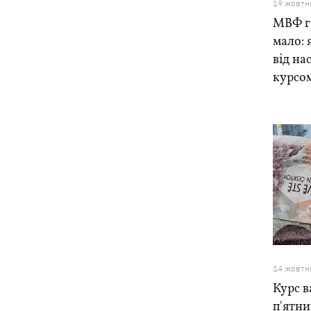
19 жовтн
МВФ г
мало: 
від на
курсо
14 жовтн
Курс в
п'ятн