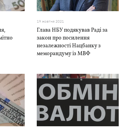
19 жовтня 2021
ня,
Глава НБУ подякував Раді за
омітно
закон про посилення
незалежності Нацбанку з
меморандуму із МВФ