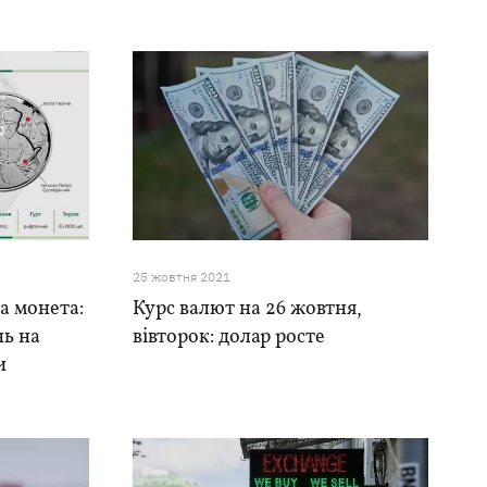
25 жовтня 2021
ва монета:
Курс валют на 26 жовтня,
нь на
вівторок: долар росте
и