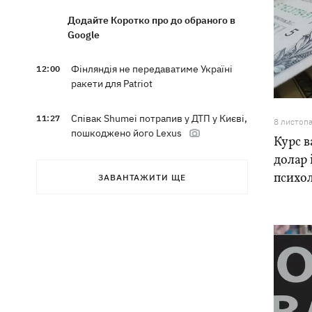
Додайте Коротко про до обраного в
Google
Фінляндія не передаватиме Україні
12:00
ракети для Patriot
Співак Shumei потрапив у ДТП у Києві,
11:27
8 листоп
пошкоджено його Lexus
Курс в
долар 
Олександр Пономарьов у своє 53-
10:46
психо
ЗАВАНТАЖИТИ ЩЕ
річчя оголосив, що написав
пригодницький роман
Син Байдена розповів, що рак
10:21
експрезидента США прогресує
Зеленський задоволений
09:37
результатами 40-денної операції
щодо примусу Росії до миру