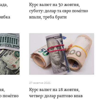
ада,
Курс валют на 30 жовтня,
о
суботу: долар та євро помітно
трибка
впали, треба брати
27 жовтня 2021
ня,
Курс валют на 28 жовтня,
ро помітно
четвер: долар раптово впав