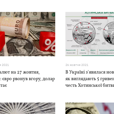
я 2021
26 жовтня 2021
алют на 27 жовтня,
В Україні з'явилася но
: євро рвонув вгору, долар
як виглядають 5 гриве
стає
честь Хотинської битв