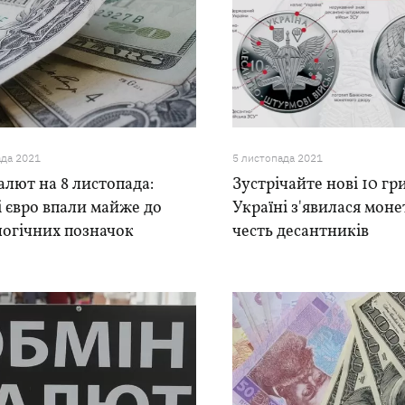
ада 2021
5 листопада 2021
алют на 8 листопада:
Зустрічайте нові 10 гр
і євро впали майже до
Україні з'явилася моне
логічних позначок
честь десантників