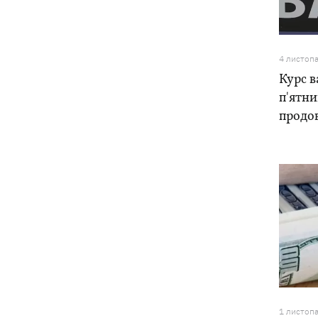
Ракети, які атакували Одесу, збити не
09:03
вдалося, випливає зі зведення ПС ЗСУ
4 листоп
Курс в
Туреччина запропонувала Росії та
08:34
п'ятни
Україні оголосити мораторій на удари
у Чорному морі
продо
08:00
Опішня: Як стати гончарем за три
тижні і виграти 1000 доларів за
глиняного монстра
Росія завдала удару по Харкову:
07:52
частково зруйновано
десятиповерхівку, загинули люди
1 листоп