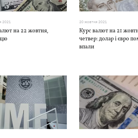
я 2021
20 жовтня 2021
алют на 22 жовтня,
Курс валют на 21 жовт
ицю
четвер: долар і євро п
впали