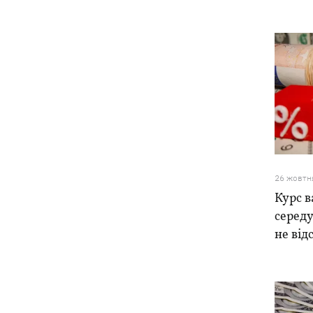
26 жовтн
Курс в
середу
не від