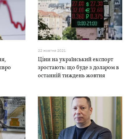
22 жовтня 2021
ня,
Ціни на український експорт
 євро
зростають: що буде з доларом в
останній тиждень жовтня