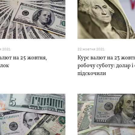
я 2021
22 жовтня 2021
алют на 25 жовтня,
Курс валют на 23 жовт
ілок
робочу суботу: долар і
підскочили