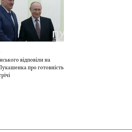
я
нського відповіли на
Лукашенка про готовність
трічі