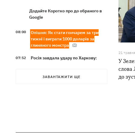
Додайте Коротко про до обраного в
Google
08:00
Опішня: Як стати гончарем за три
тижні і виграти 1000 доларів за
глиняного монстра
21 травн
Росія завдала удару по Харкову:
07:52
У Зеле
частково зруйновано
слова 
десятиповерхівку, загинули люди
до зус
ЗАВАНТАЖИТИ ЩЕ
Вночі Росія атакувала Одесу
07:24
ракетами та дронами, горів центр
міста
9 серпня - яке сьогодні церковне
05:30
свято, що не можна робити, все про
цей день