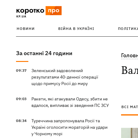
НОВИНИ
ВІЙНА В УКРАЇНІ
ПОЛІТИК
За останні 24 години
Голов
Ва
Зеленський задоволений
09:37
результатами 40-денної операції
щодо примусу Росії до миру
Ракети, які атакували Одесу, збити не
09:03
вдалося, випливає зі зведення ПС ЗСУ
ВСІ МА
Туреччина запропонувала Росії та
08:34
Україні оголосити мораторій на удари
у Чорному морі