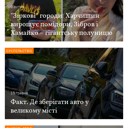
8 липня
"Зіркові" городи: Харчишин
вирощує помідори, Зібров і
Хамайко – гігантську полуницю
СУСПІЛЬСТВО
15 травня
Факт. Де зберігати авто у
великому місті