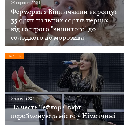
29 вересня 2024
Фермерка з Вінниччини вирощує
35 оригінальних сортів перцю:
від гострого "вишитого" до
солодкого до морозива
ШОУ-БІЗ
5 липня 2024
На честь Тейлор Свіфт
перейменують місто у Німеччині