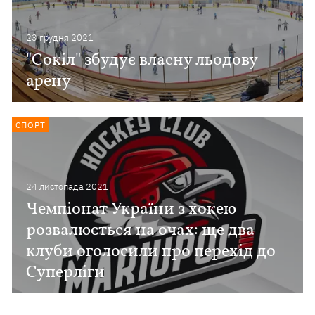
23 грудня 2021
"Сокіл" збудує власну льодову
арену
СПОРТ
24 листопада 2021
Чемпіонат України з хокею
розвалюється на очах: ще два
клуби оголосили про перехід до
Суперліги