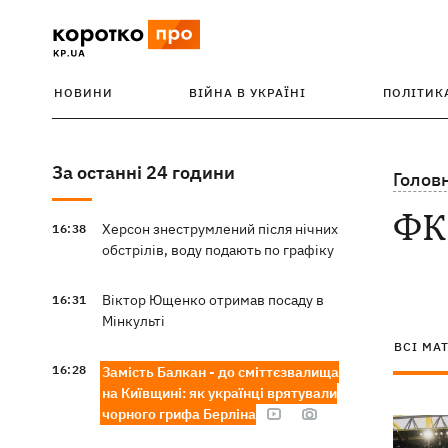
НОВИНИ
ВІЙНА В УКРАЇНІ
ПОЛІТИК
За останні 24 години
Голов
ФК 
Херсон знеструмлений після нічних
16:38
обстрілів, воду подають по графіку
Віктор Ющенко отримав посаду в
16:31
Мінкульті
ВСІ МА
16:28
Замість Балкан - до сміттєзвалища
на Київщині: як українці врятували
чорного грифа Берліна