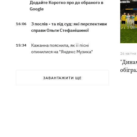
Додайте Коротко про до обраного в
Google
З послів - та під суд: які перспективи
16:06
справи Ольги Стефанішиної
Кажанна пояснила, як її пісні
15:34
опинилися на "Яндекс Музика"
26 квiтня
"Динам
У Львові відкрили виставку палиць,
15:23
обігра
присвячену інтернет-феномену зі
ЗАВАНТАЖИТИ ЩЕ
Threads
Кримінал замість концерту The
15:21
Weeknd - у Шегинях киянин намагався
підкупити прикордонника
У Києві з парку “винесли” режисерку,
14:37
яка протестує проти вирубки дерев