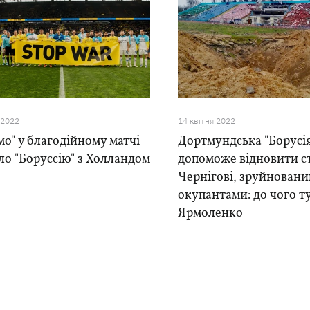
 2022
14 квiтня 2022
о" у благодійному матчі
Дортмундська "Борусі
ло "Боруссію" з Холландом
допоможе відновити ст
Чернігові, зруйнован
окупантами: до чого т
Ярмоленко