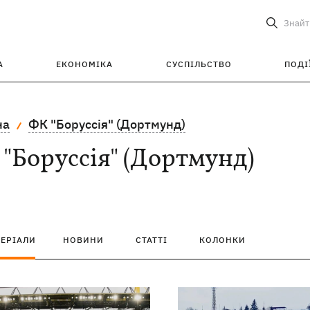
Знайт
А
ЕКОНОМІКА
СУСПІЛЬСТВО
ПОДІ
на
ФК "Боруссія" (Дортмунд)
"Боруссія" (Дортмунд)
ТЕРІАЛИ
НОВИНИ
СТАТТІ
КОЛОНКИ