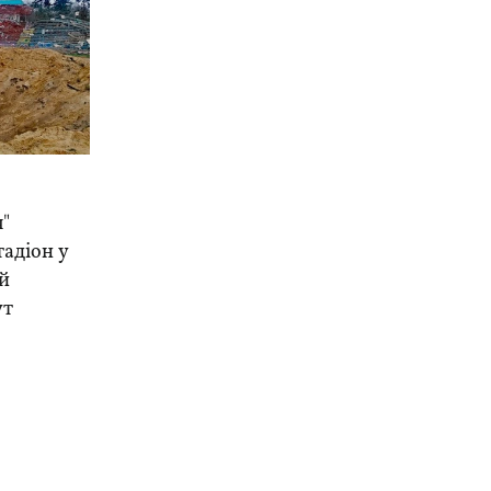
я"
адіон у
ий
ут