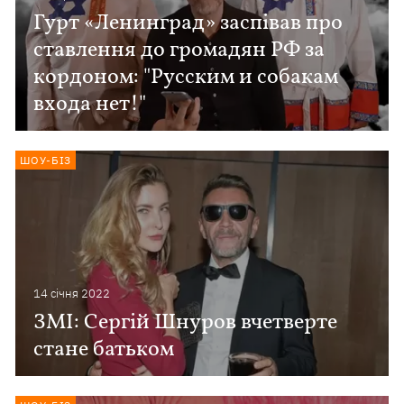
Гурт «Ленинград» заспівав про
ставлення до громадян РФ за
кордоном: "Русским и собакам
входа нет!"
ШОУ-БІЗ
14 сiчня 2022
ЗМІ: Сергій Шнуров вчетверте
стане батьком