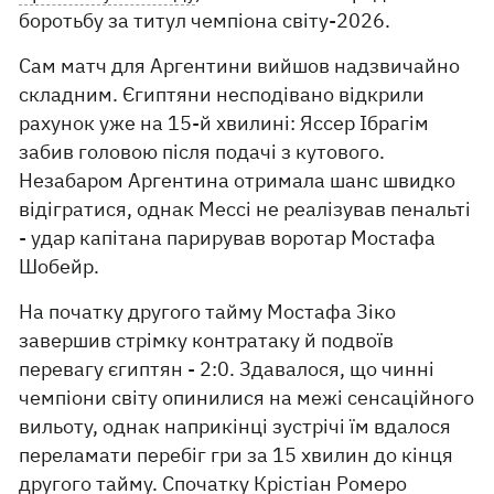
боротьбу за титул чемпіона світу-2026.
Сам матч для Аргентини вийшов надзвичайно
складним. Єгиптяни несподівано відкрили
рахунок уже на 15-й хвилині: Яссер Ібрагім
забив головою після подачі з кутового.
Незабаром Аргентина отримала шанс швидко
відігратися, однак Мессі не реалізував пенальті
- удар капітана парирував воротар Мостафа
Шобейр.
На початку другого тайму Мостафа Зіко
завершив стрімку контратаку й подвоїв
перевагу єгиптян - 2:0. Здавалося, що чинні
чемпіони світу опинилися на межі сенсаційного
вильоту, однак наприкінці зустрічі їм вдалося
переламати перебіг гри за 15 хвилин до кінця
другого тайму. Спочатку Крістіан Ромеро