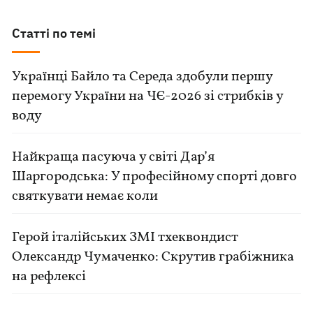
Статті по темі
Українці Байло та Середа здобули першу
перемогу України на ЧЄ-2026 зі стрибків у
воду
Найкраща пасуюча у світі Дар’я
Шаргородська: У професійному спорті довго
святкувати немає коли
Герой італійських ЗМІ тхеквондист
Олександр Чумаченко: Скрутив грабіжника
на рефлексі