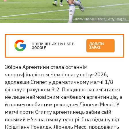
Фото: Michael Steele/Getty Images
ПІДПИШІТЬСЯ НА НАС В
ДОДАТИ
GOOGLE
ЗАРАЗ
Збірна Аргентини стала останнім
чвертьфіналістом
Чемпіонату світу-2026
,
здолавши Єгипет у драматичному матчі 1/8
фіналу з рахунком 3:2. Поєдинок запам'ятався
не лише неймовірним камбеком аргентинців, а
й новим особистим рекордом Ліонеля Мессі. У
матчі проти Єгипту аргентинець забив свій
восьмий м’яч на цьому турнірі. І на відміну від
Кріштіану Роналду
, Ліонель Мессі продовжить