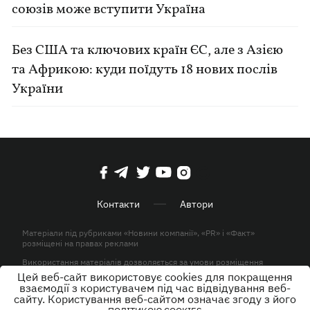
союзів може вступити Україна
Без США та ключових країн ЄС, але з Азією
та Африкою: куди поїдуть 18 нових послів
України
Контакти
Автори
Матеріали під рубриками «Новини компанії», «PR» і «Факт»
розміщені на правах реклами
Використання матеріалів дозволяється за умови розміщення
активного гіперпосилання на KP.UA в першому абзаці.
Цей веб-сайт використовує cookies для покращення
взаємодії з користувачем під час відвідування веб-
© ТОВ «ЮЛАВ МЕДІА» 2026. Всі права захищені.
сайту. Користування веб-сайтом означає згоду з його