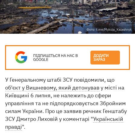
Фото: t.me/Mykola_Kalashnyk
ПІДПИШІТЬСЯ НА НАС В
ДОДАТИ
GOOGLE
ЗАРАЗ
У Генеральному штабі ЗСУ повідомили, що
об'єкт у Вишневому, який детонував
у місті на
Київщині 6 липня, не належить до сфери
управління та не підпорядковується Збройним
силам України. Про це заявив речник Генштабу
ЗСУ Дмитро Лиховій у коментарі "
Українській
правді
".