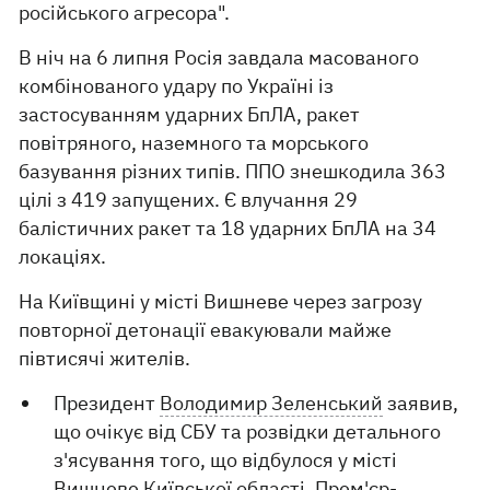
російського агресора".
В ніч на 6 липня Росія завдала масованого
комбінованого удару по Україні із
застосуванням ударних БпЛА, ракет
повітряного, наземного та морського
базування різних типів. ППО знешкодила 363
цілі з 419 запущених. Є влучання 29
балістичних ракет та 18 ударних БпЛА на 34
локаціях.
На Київщині у місті Вишневе через загрозу
повторної детонації евакуювали майже
півтисячі жителів.
Президент
Володимир Зеленський
заявив,
що очікує від СБУ та розвідки детального
з'ясування того, що відбулося у місті
Вишневе Київської області. Прем'єр-