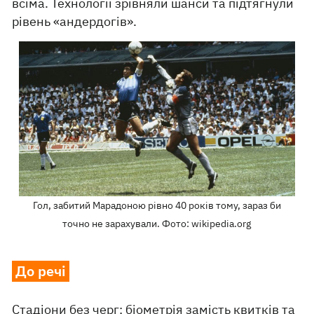
всіма. Технології зрівняли шанси та підтягнули
рівень «андердогів».
Гол, забитий Марадоною рівно 40 років тому, зараз би
точно не зарахували. Фото: wikipedia.org
До речі
Стадіони без черг: біометрія замість квитків та