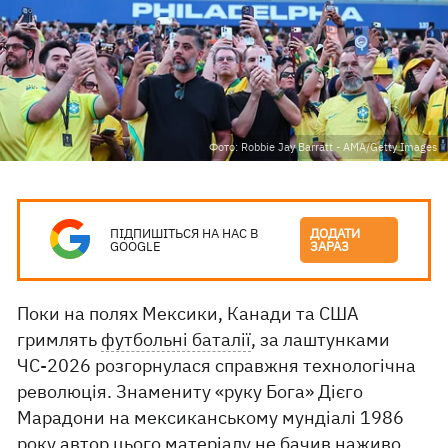
Фото: Robbie Jay Barratt - AMA/Getty Images
ПІДПИШІТЬСЯ НА НАС В
ДОДАТИ
GOOGLE
ЗАРАЗ
Поки на полях Мексики, Канади та США
гримлять
футбольні баталії
, за лаштунками
ЧС-2026 розгорнулася справжня технологічна
революція. Знамениту «руку Бога» Дієго
Марадони на мексиканському мундіалі 1986
року автор цього матеріалу не бачив наживо