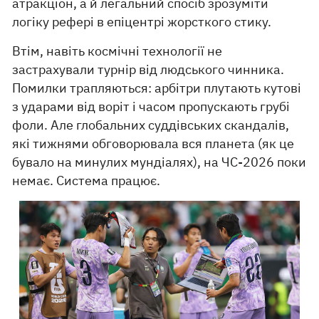
атракціон, а й легальний спосіб зрозуміти
логіку рефері в епіцентрі жорсткого стику.
Втім, навіть космічні технології не
застрахували турнір від людського чинника.
Помилки трапляються: арбітри плутають кутові
з ударами від воріт і часом пропускають грубі
фоли. Але глобальних суддівських скандалів,
які тижнями обговорювала вся планета (як це
бувало на минулих мундіалях), на ЧС-2026 поки
немає. Система працює.