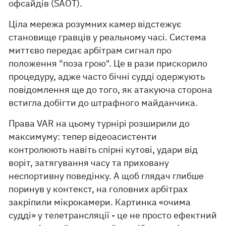
офсайдів (SAOT).
Ціла мережа розумних камер відстежує
становище гравців у реальному часі. Система
миттєво передає арбітрам сигнал про
положення "поза грою". Це в рази прискорило
процедуру, адже часто бічні судді одержують
повідомлення ще до того, як атакуюча сторона
встигла добігти до штрафного майданчика.
Права VAR на цьому турнірі розширили до
максимуму: тепер відеоасистенти
контролюють навіть спірні кутові, удари від
воріт, затягування часу та приховану
неспортивну поведінку. А щоб глядач глибше
поринув у контекст, на головних арбітрах
закріпили мікрокамери. Картинка «очима
судді» у телетрансляції - це не просто ефектний