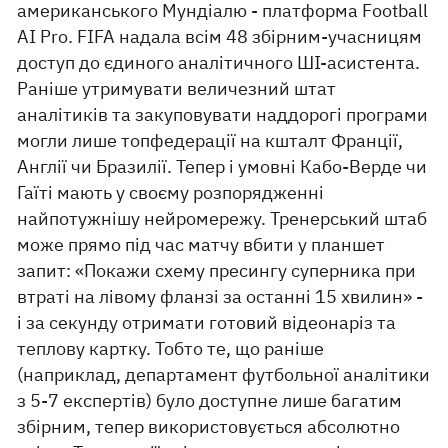
американського Мундіалю - платформа Football
AI Pro. FIFA надала всім 48 збірним-учасницям
доступ до єдиного аналітичного ШІ-асистента.
Раніше утримувати величезний штат
аналітиків та закуповувати наддорогі програми
могли лише топфедерації на кшталт Франції,
Англії чи Бразилії. Тепер і умовні Кабо-Верде чи
Гаїті мають у своєму розпорядженні
найпотужнішу нейромережу. Тренерський штаб
може прямо під час матчу вбити у планшет
запит: «Покажи схему пресингу суперника при
втраті на лівому фланзі за останні 15 хвилин» -
і за секунду отримати готовий відеонаріз та
теплову картку. Тобто те, що раніше
(наприклад, департамент футбольної аналітики
з 5-7 експертів) було доступне лише багатим
збірним, тепер використовується абсолютно