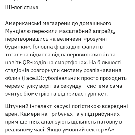
ШІ-логістика
Американські мегаарени до домашнього
Мундіалю пережили масштабний апгрейд,
перетворившись на величезні «розумні
будинки». Головна фішка для фанатів –
тотальна відмова від паперових квитків та
навіть QR-кодів на смартфонах. На більшості
стадіонів розгорнули систему розпізнавання
облич (FaceID): уболівальник просто проходить
через стулку воріт за секунду – система сама
зчитує біометрію та відкриває турнікет.
Штучний інтелект керує і логістикою всередині
арен. Камери на трибунах та у підтрибунних
приміщеннях аналізують щільність натовпу в
реальному часі. Якщо умовний сектор «А»