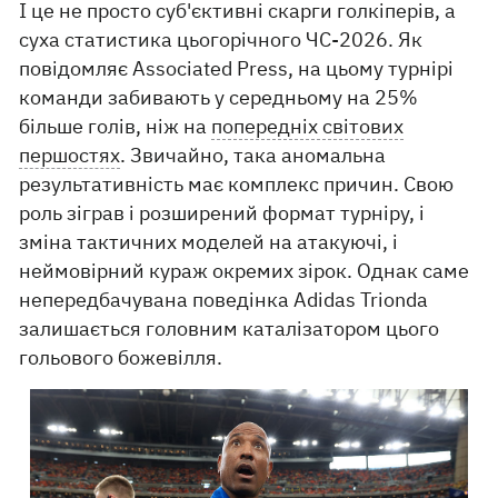
І це не просто суб'єктивні скарги голкіперів, а
суха статистика цьогорічного ЧС-2026. Як
повідомляє Associated Press, на цьому турнірі
команди забивають у середньому на 25%
більше голів, ніж на
попередніх світових
першостях
. Звичайно, така аномальна
результативність має комплекс причин. Свою
роль зіграв і розширений формат турніру, і
зміна тактичних моделей на атакуючі, і
неймовірний кураж окремих зірок. Однак саме
непередбачувана поведінка Adidas Trionda
залишається головним каталізатором цього
гольового божевілля.