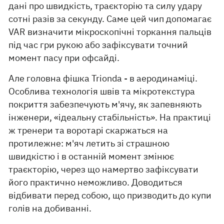
дані про швидкість, траєкторію та силу удару
сотні разів за секунду. Саме цей чип допомагає
VAR визначити мікроскопічні торкання пальців
під час гри рукою або зафіксувати точний
момент пасу при офсайді.
Але головна фішка Trionda - в аеродинаміці.
Особлива технологія швів та мікротекстура
покриття забезпечують м'ячу, як запевняють
інженери, «ідеальну стабільність». На практиці
ж тренери та воротарі скаржаться на
протилежне: м'яч летить зі страшною
швидкістю і в останній момент змінює
траєкторію, через що намертво зафіксувати
його практично неможливо. Доводиться
відбивати перед собою, що призводить до купи
голів на добиванні.