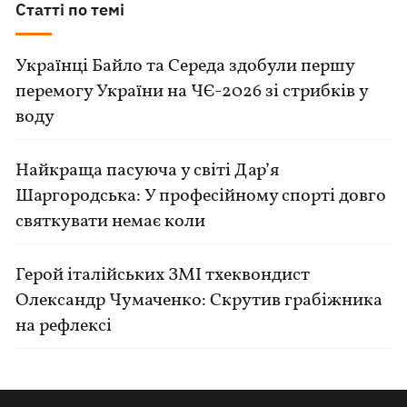
Статті по темі
Українці Байло та Середа здобули першу
перемогу України на ЧЄ-2026 зі стрибків у
воду
Найкраща пасуюча у світі Дар’я
Шаргородська: У професійному спорті довго
святкувати немає коли
Герой італійських ЗМІ тхеквондист
Олександр Чумаченко: Скрутив грабіжника
на рефлексі