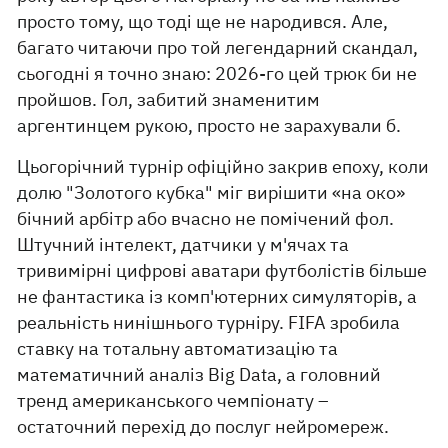
просто тому, що тоді ще не народився. Але,
багато читаючи про той легендарний скандал,
сьогодні я точно знаю: 2026-го цей трюк би не
пройшов. Гол, забитий знаменитим
аргентинцем рукою, просто не зарахували б.
Цьогорічний турнір офіційно закрив епоху, коли
долю "Золотого кубка" міг вирішити «на око»
бічний арбітр або вчасно не помічений фол.
Штучний інтелект, датчики у м'ячах та
тривимірні цифрові аватари футболістів більше
не фантастика із комп'ютерних симуляторів, а
реальність нинішнього турніру. FIFA зробила
ставку на тотальну автоматизацію та
математичний аналіз Big Data, а головний
тренд американського чемпіонату –
остаточний перехід до послуг нейромереж.