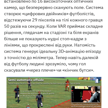
встановлено по 16 високоточних оптичних
камер, що безперервно сканують поле. Система
створює «цифрових двійників» футболістів,
відстежуючи 29 пікселів на тілі кожного гравця
50 разів на секунду. Коли VAR приймає складне
рішення, глядачам на стадіоні та біля екранів
більше не показують нудні стоп-кадри з
лініями, що прокреслені від руки. Натомість
система генерує ідеальну 3D-анімацію епізоду
з точністю до міліметра. Тепер навіть далекій
від футболу людині зрозуміло, чому гол
скасували «через плече» чи «кінчик бутси».