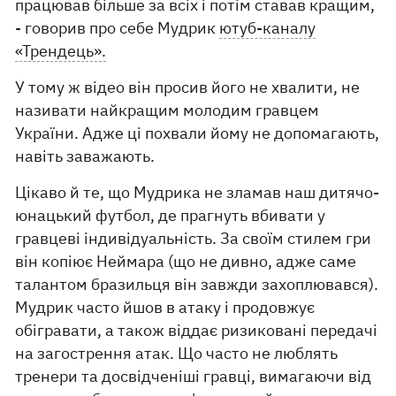
працював більше за всіх і потім ставав кращим,
- говорив про себе Мудрик
ютуб-каналу
«Трендець».
У тому ж відео він просив його не хвалити, не
називати найкращим молодим гравцем
України. Адже ці похвали йому не допомагають,
навіть заважають.
Цікаво й те, що Мудрика не зламав наш дитячо-
юнацький футбол, де прагнуть вбивати у
гравцеві індивідуальність. За своїм стилем гри
він копіює Неймара (що не дивно, адже саме
талантом бразильця він завжди захоплювався).
Мудрик часто йшов в атаку і продовжує
обігравати, а також віддає ризиковані передачі
на загострення атак. Що часто не люблять
тренери та досвідченіші гравці, вимагаючи від