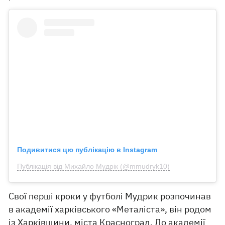
Подивитися цю публікацію в Instagram
Публікація від Михайло Мудрік (@mmudryk10)
Свої перші кроки у футболі Мудрик розпочинав
в академії харківського «Металіста», він родом
із Харківщини, міста Красноград. До академії