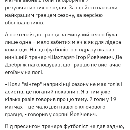
результативних передач. За що його назвали
найкращим гравцем сезону, за версією
вболівальників.
А претензія до гравця за минулий сезон була
лише одна – мало забитих м'ячів як для лідера
команди. На що футболістові одразу вказав
нинішній тренер «Шахтаря» Ігор Йовічевич. Де
Дзебрі ж наголошував, що гравцю не вистачає
егоїзму на полі.
- Коли "вінгер" наприкінці сезону не має голів і
асистів, це поганий показник. Я з ним уже
кілька разів говорив про цю тему. 2 голи у 19
матчах – це мало для нашого ключового
гравця, - говорив у серпні Йовічевич.
Під пресингом тренера футболіст не дав задню,