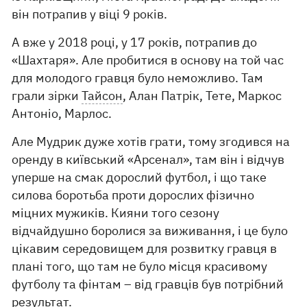
він потрапив у віці 9 років.
А вже у 2018 році, у 17 років, потрапив до
«Шахтаря». Але пробитися в основу на той час
для молодого гравця було неможливо. Там
грали зірки
Тайсон
, Алан Патрік, Тете, Маркос
Антоніо, Марлос.
Але Мудрик дуже хотів грати, тому згодився на
оренду в київський «Арсенал», там він і відчув
уперше на смак дорослий футбол, і що таке
силова боротьба проти дорослих фізично
міцних мужиків. Кияни того сезону
відчайдушно боролися за виживання, і це було
цікавим середовищем для розвитку гравця в
плані того, що там не було місця красивому
футболу та фінтам – від гравців був потрібний
результат.