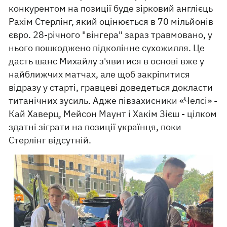
конкурентом на позиції буде зірковий англієць
Рахім Стерлінг, який оцінюється в 70 мільйонів
євро. 28-річного "вінгера" зараз травмовано, у
нього пошкоджено підколінне сухожилля. Це
дасть шанс Михайлу з'явитися в основі вже у
найближчих матчах, але щоб закріпитися
відразу у старті, гравцеві доведеться докласти
титанічних зусиль. Адже півзахисники «Челсі» -
Кай Хаверц, Мейсон Маунт і Хакім Зієш - цілком
здатні зіграти на позиції українця, поки
Стерлінг відсутній.