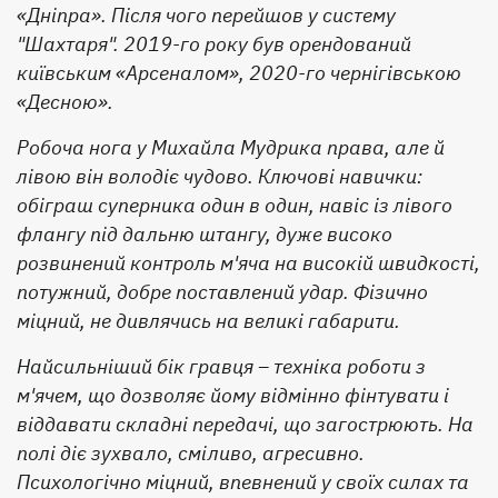
«Дніпра». Після чого перейшов у систему
"Шахтаря". 2019-го року був орендований
київським «Арсеналом», 2020-го чернігівською
«Десною».
Робоча нога у Михайла Мудрика права, але й
лівою він володіє чудово. Ключові навички:
обіграш суперника один в один, навіс із лівого
флангу під дальню штангу, дуже високо
розвинений контроль м'яча на високій швидкості,
потужний, добре поставлений удар. Фізично
міцний, не дивлячись на великі габарити.
Найсильніший бік гравця – техніка роботи з
м'ячем, що дозволяє йому відмінно фінтувати і
віддавати складні передачі, що загострюють. На
полі діє зухвало, сміливо, агресивно.
Психологічно міцний, впевнений у своїх силах та