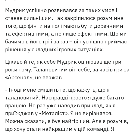
Мудрик успішно розвивався за таких умов і
ставав сильнішим. Так закріпилося розуміння
того, що фінти на полі мають бути доречними
та ефективними, а не лише ефектними. Що ми
бачимо в його грі і зараз – він успішно приймає
рішення у складних ігрових ситуаціях.
Цікаво й те, як себе Мудрик оцінював ще три
роки тому. Талановитим він себе, за часів гри за
«Арсенал», не вважав.
- Іноді мене смішить те, що кажуть, що я
талановитий. Насправді просто я дуже багато
працюю. Не раз уже наводив приклад, як я
приїжджав у «Металіст». Я не вирізнявся.
Можна сказати, я був найгірший. Але я розумів,
що хочу стати найкращим у цій команді. Я