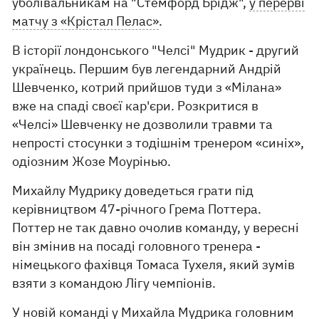
уболівальникам на "Стемфорд Брідж",
у перерві
матчу з «Крістал Пелас»
.
В історії лондонського "Челсі" Мудрик - другий
українець. Першим був легендарний Андрій
Шевченко, котрий прийшов туди з «Мілана»
вже на спаді своєї кар'єри. Розкритися в
«Челсі» Шевченку не дозволили травми та
непрості стосунки з тодішнім тренером «синіх»,
одіозним Жозе Моурінью.
Михайлу Мудрику доведеться грати під
керівництвом 47-річного Грема Поттера.
Поттер не так давно очолив команду, у вересні
він змінив на посаді головного тренера -
німецького фахівця Томаса Тухеля, який зумів
взяти з командою Лігу чемпіонів.
У новій команді у Михайла Мудрика головним