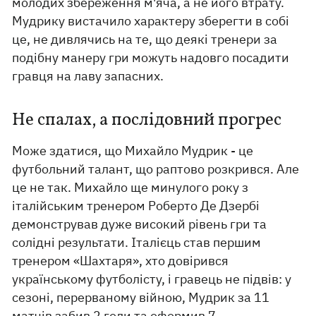
молодих збереження м'яча, а не його втрату.
Мудрику вистачило характеру зберегти в собі
це, не дивлячись на те, що деякі тренери за
подібну манеру гри можуть надовго посадити
гравця на лаву запасних.
Не спалах, а послідовний прогрес
Може здатися, що Михайло Мудрик - це
футбольний талант, що раптово розкрився. Але
це не так. Михайло ще минулого року з
італійським тренером Роберто Де Дзербі
демонстрував дуже високий рівень гри та
солідні результати. Італієць став першим
тренером «Шахтаря», хто довірився
українському футболісту, і гравець не підвів: у
сезоні, перерваному війною, Мудрик за 11
матчів забив 2 голи та оформив 7