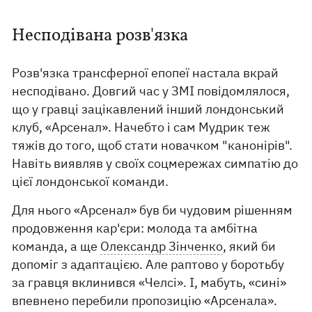
Несподівана розв'язка
Розв'язка трансферної епопеї настала вкрай
несподівано. Довгий час у ЗМІ повідомлялося,
що у гравці зацікавлений інший лондонський
клуб, «Арсенал». Начебто і сам Мудрик теж
тяжів до того, щоб стати новачком "канонірів".
Навіть виявляв у своїх соцмережах симпатію до
цієї лондонської команди.
Для нього «Арсенал» був би чудовим рішенням
продовження кар'єри: молода та амбітна
команда, а ще
Олександр Зінченко
, який би
допоміг з адаптацією. Але раптово у боротьбу
за гравця вклинився «Челсі». І, мабуть, «сині»
впевнено перебили пропозицію «Арсенала».