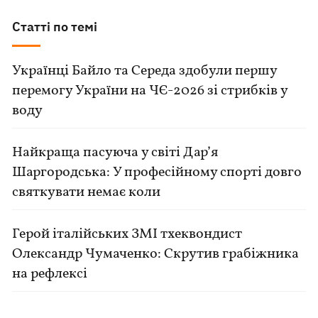
Статті по темі
Українці Байло та Середа здобули першу
перемогу України на ЧЄ-2026 зі стрибків у
воду
Найкраща пасуюча у світі Дар’я
Шаргородська: У професійному спорті довго
святкувати немає коли
Герой італійських ЗМІ тхеквондист
Олександр Чумаченко: Скрутив грабіжника
на рефлексі