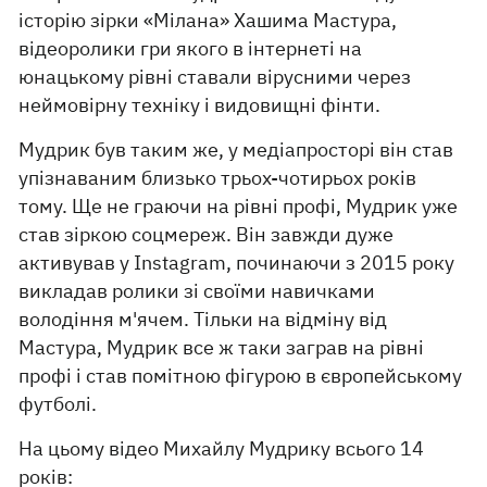
історію зірки «Мілана» Хашима Мастура,
відеоролики гри якого в інтернеті на
юнацькому рівні ставали вірусними через
неймовірну техніку і видовищні фінти.
Мудрик був таким же, у медіапросторі він став
упізнаваним близько трьох-чотирьох років
тому. Ще не граючи на рівні профі, Мудрик уже
став зіркою соцмереж. Він завжди дуже
активував у Instagram, починаючи з 2015 року
викладав ролики зі своїми навичками
володіння м'ячем. Тільки на відміну від
Мастура, Мудрик все ж таки заграв на рівні
профі і став помітною фігурою в європейському
футболі.
На цьому відео Михайлу Мудрику всього 14
років: