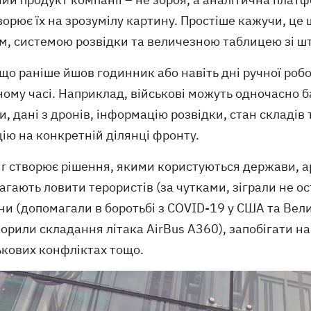
орює їх на зрозумілу картину. Простіше кажучи, це
м, системою розвідки та величезною таблицею зі ш
 що раніше йшов годинник або навіть дні ручної роб
ному часі. Наприклад, військові можуть одночасно 
и, дані з дронів, інформацію розвідки, стан складів
ію на конкретній ділянці фронту.
ir створює рішення, якими користуються держави, ар
гають ловити терористів (за чутками, зіграли не о
и (допомагали в боротьбі з COVID-19 у США та Вели
орили складання літака AirBus A360), запобігати н
ькових конфліктах тощо.