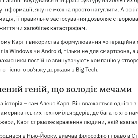
 Palantir вбудувався в інфраструктуру найбільших о
 інформації, яку не можна просто нагуглити. А оскі
ація, її правильне застосування дозволяє створюват
життя чи запобігає катастрофам.
тому Карп і використав формулювання «операційна 
ir із Windows чи Android, тільки не для смартфона, а 
захисники постійно звинувачують компанію у створ
то тісного зв'язку держави з Big Tech.
ений геній, що володіє мечами
 історія – сам Алекс Карп. Він вважається однією 
і американських техномільярдерів, де багато хто на
жери, Карп справляє враження людини, якій взагалі
родився в Нью-Йорку, вивчав філософію і право в С