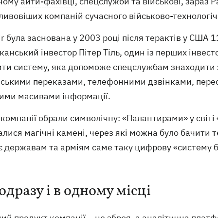
ному
айти-фахівці
, спецслужби та військові, зараз P
ивовіших компаній сучасного військово-технологічн
ir була заснована у 2003 році після терактів у США 1
анський інвестор Пітер Тіль, один із перших інвест
ити систему, яка допоможе спецслужбам знаходити 
вськими переказами, телефонними дзвінками, пере
шими масивами інформації.
компанії обрали символічну: «Палантирами» у світі
лися магічні камені, через які можна було бачити те,
є державам та арміям саме таку цифрову «систему 
одразу і в одному місці
ий продукт компанії – не зброя, а аналітична платф