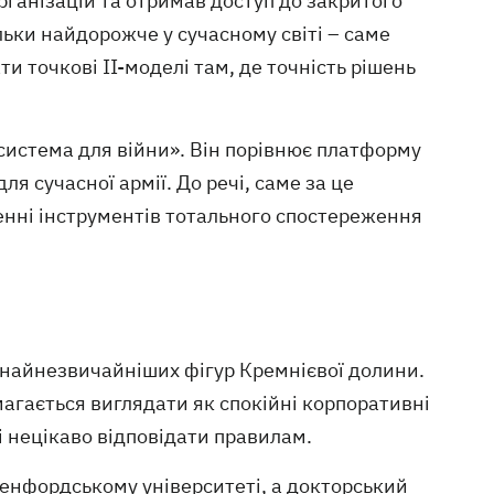
рганізацій та отримав доступ до закритого
льки найдорожче у сучасному світі – саме
и точкові ІІ-моделі там, де точність рішень
система для війни». Він порівнює платформу
для сучасної армії. До речі, саме за це
енні інструментів тотального спостереження
з найнезвичайніших фігур Кремнієвої долини.
магається виглядати як спокійні корпоративні
 нецікаво відповідати правилам.
тенфордському університеті, а докторський