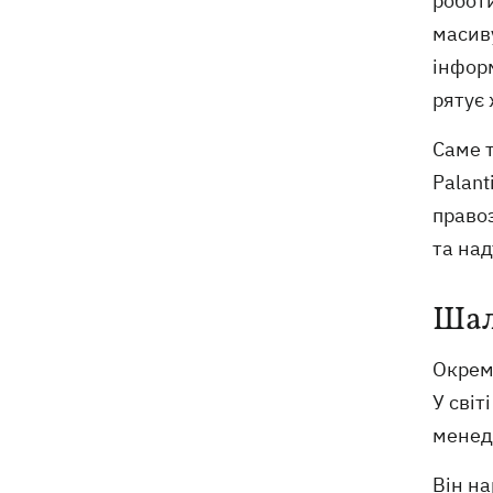
роботи
масиву
інформ
рятує 
Саме 
Palant
право
та над
Шал
Окрема
У світ
менед
Він на