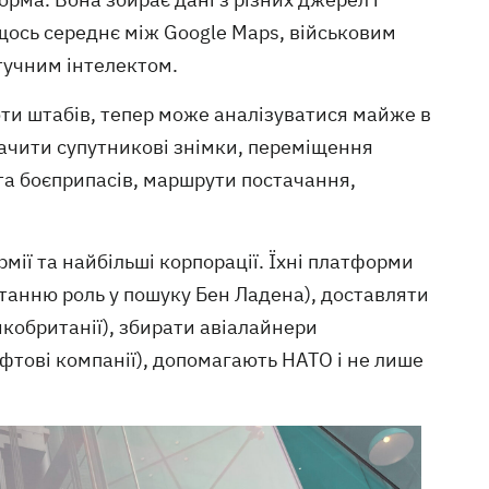
 щось середнє між Google Maps, військовим
тучним інтелектом.
оти штабів, тепер може аналізуватися майже в
бачити супутникові знімки, переміщення
 та боєприпасів, маршрути постачання,
мії та найбільші корпорації. Їхні платформи
станню роль у пошуку Бен Ладена), доставляти
кобританії), збирати авіалайнери
афтові компанії), допомагають НАТО і не лише