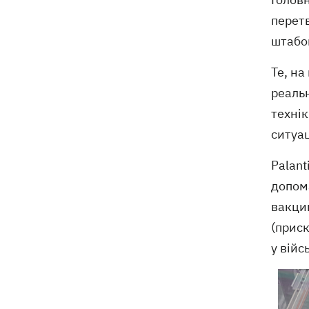
перетв
штабо
Те, на
реаль
технік
ситуац
Palant
допома
вакцин
(приск
у війс