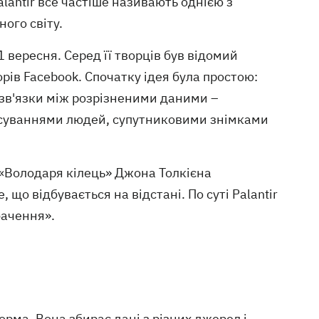
alantir все частіше називають однією з
ого світу.
1 вересня. Серед її творців був відомий
орів Facebook. Спочатку ідея була простою:
зв'язки між розрізненими даними –
суваннями людей, супутниковими знімками
 «Володаря кілець» Джона Толкієна
 що відбувається на відстані. По суті Palantir
бачення».
орма. Вона збирає дані з різних джерел і