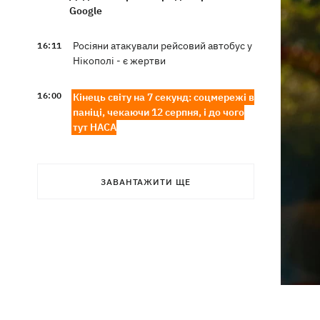
Google
Росіяни атакували рейсовий автобус у
16:11
Нікополі - є жертви
16:00
Кінець світу на 7 секунд: соцмережі в
паніці, чекаючи 12 серпня, і до чого
тут НАСА
У США запевнили, що Київ погодився
15:51
не нападати на неросійські танкери у
ЗАВАНТАЖИТИ ЩЕ
Чорному морі
США щомісяця поставлятимуть
15:28
Україні ракети для Patriot, -
Зеленський
У Польщі спростували заяви про
15:08
депортацію українців призовного віку
- "це популізм"