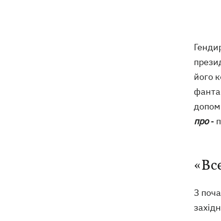
На Буковині затримали чоловіка, який
14:36
11 днів ховався у лісі після того, як
поранив поліцейських
Гендир
прези
На Київщині спалахнула пожежа у
14:09
його к
притулку для тварин «Сіріус» -
загинуло 8 собак
фантас
допома
Росіяни вбили своїми дронами
13:01
про
- 
директора київської школи, її
чоловіка та онука
13:00
«Вс
Квас, який пережив князів, бочки і
кока-колу теж переживе: чому
українці досі люблять цей напій
З поча
західн