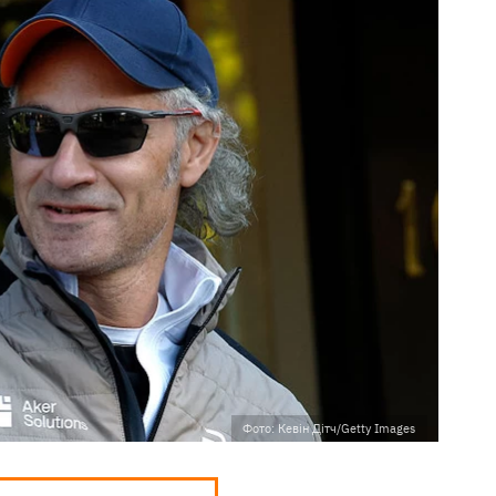
Фото: Кевін Дітч/Getty Images