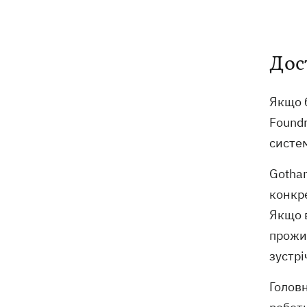
Дос
Якщо б
Foundr
систе
Gotha
конкре
Якщо 
прожив
зустрі
Головн