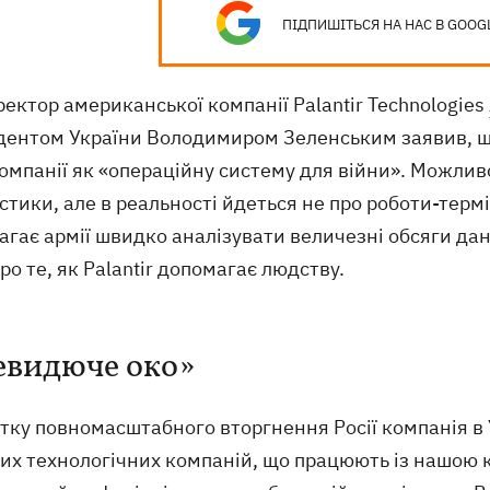
ПІДПИШІТЬСЯ НА НАС В GOOG
ектор американської компанії Palantir Technologies
дентом України Володимиром Зеленським заявив, що
омпанії як «операційну систему для війни». Можливо
тики, але в реальності йдеться не про роботи-терм
гає армії швидко аналізувати величезні обсяги дан
про те, як Palantir допомагає людству.
евидюче око»
тку повномасштабного вторгнення Росії компанія в У
их технологічних компаній, що працюють із нашою кр