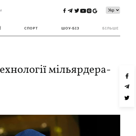
и
Ї
СПОРТ
ШОУ-БІЗ
БІЛЬШЕ
 технології мільярдера-