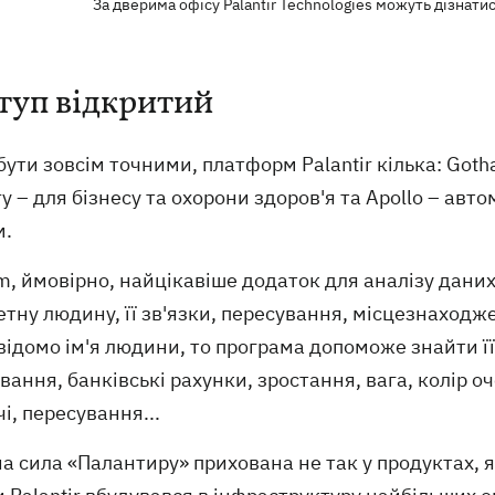
За дверима офісу Palantir Technologies можуть дізнатис
туп відкритий
ути зовсім точними, платформ Palantir кілька: Goth
y – для бізнесу та охорони здоров'я та Apollo – а
м.
m, ймовірно, найцікавіше додаток для аналізу дани
тну людину, її зв'язки, пересування, місцезнаходж
відомо ім'я людини, то програма допоможе знайти ї
ання, банківські рахунки, зростання, вага, колір о
чі, пересування...
а сила «Палантиру» прихована не так у продуктах, як