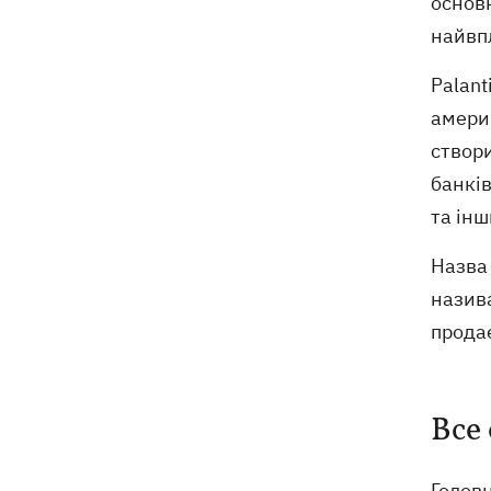
основ
найвпл
Palant
америк
створ
банкі
та ін
Назва 
назива
прода
Все 
Головн