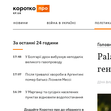
НОВИНИ
ВІЙНА В УКРАЇНІ
ПОЛІТИК
За останні 24 години
Голов
Pal
У Болгарії дрон вибухнув неподалік
17:48
великого газопроводу
ген
Після тривалої хвороби в Аргентині
17:07
помер батько Ліонеля Мессі
ДІНА В
У Марганці та сусідніх населених
16:39
пунктах відновили водопостачання
Додайте Коротко про до обраного в