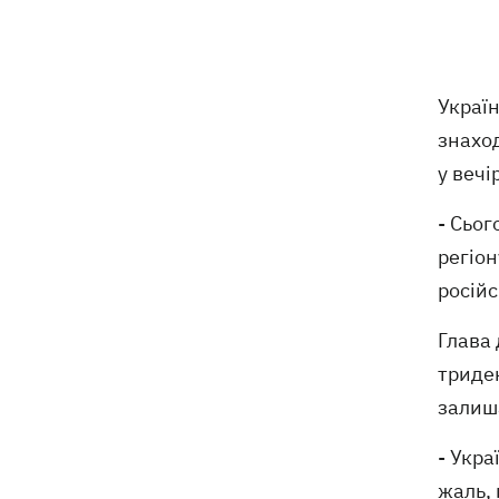
Тайський футболіст загинув від удару
19:50
блискавки просто на полі
Україн
Рада нацбезпеки затвердила План
19:47
знахо
стійкості Києва, - Клименко
у веч
Мудрик зіграв за "Челсі" – вперше за
19:19
615 днів
- Сьог
регіон
Погода в Україні 6 серпня – спека
18:53
російс
відступає, прогнозують локальні дощі
з грозами
Глава 
триден
Україна знищуватиме балістичні
18:45
установки військ РФ, - Зеленський
залиш
- Укра
жаль, 