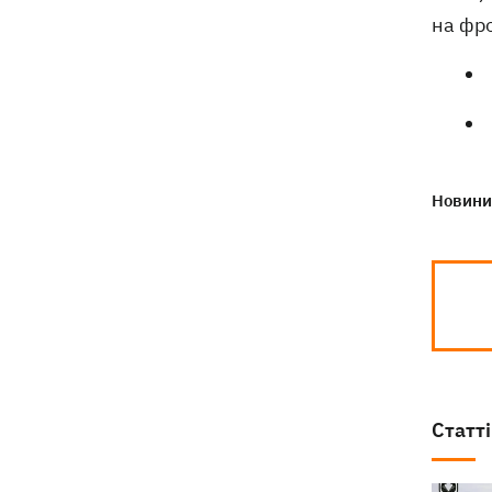
на фро
Новини 
Статті