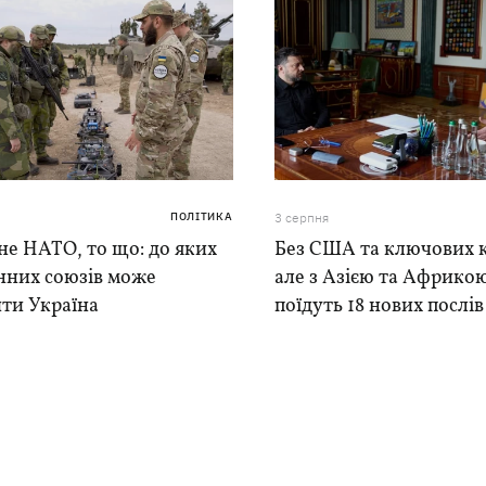
ПОЛІТИКА
3 серпня
е НАТО, то що: до яких
Без США та ключових к
нних союзів може
але з Азією та Африкою
ти Україна
поїдуть 18 нових послі