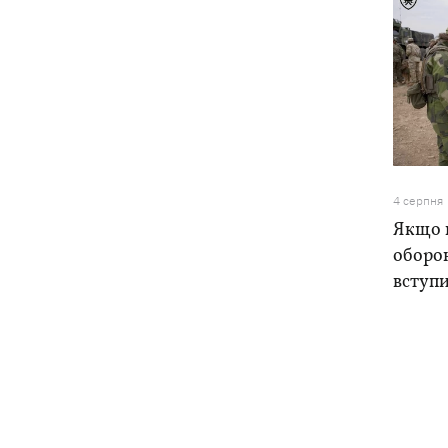
4 серпня
Якщо н
оборо
вступи