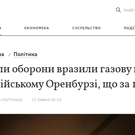
Знайт
А
ЕКОНОМІКА
СУСПІЛЬСТВО
ПОДІ
на
Політика
и оборони вразили газову 
ійському Оренбурзі, що за 
12 травня 20:14
А МАРТИНКО