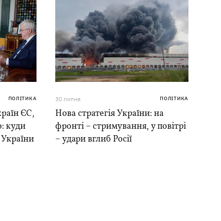
ПОЛІТИКА
30 липня
ПОЛІТИКА
раїн ЄС,
Нова стратегія України: на
: куди
фронті – стримування, у повітрі
в України
– удари вглиб Росії