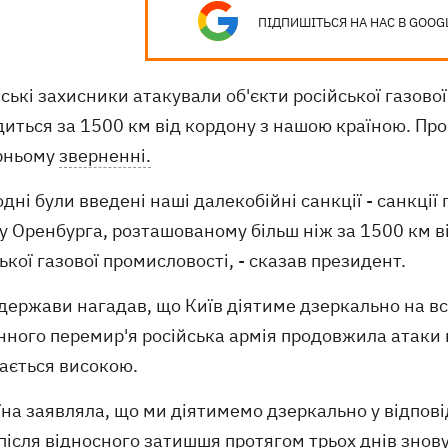
ПІДПИШІТЬСЯ НА НАС В GOOG
ські захисники атакували об'єкти російської газово
диться за 1500 км від кордону з нашою країною. Пр
ірньому
зверненні.
одні були введені наші далекобійні санкції - санкції
у Оренбурга, розташованому більш ніж за 1500 км ві
ької газової промисловості, - сказав президент.
держави нагадав, що Київ діятиме дзеркально на всі
ного перемир'я російська армія продовжила атаки н
ається високою.
їна заявляла, що ми діятимемо дзеркально у відповід
після відносного затишшя протягом трьох днів знову