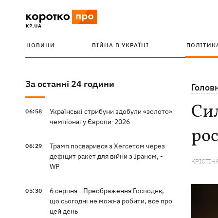
НОВИНИ
ВІЙНА В УКРАЇНІ
ПОЛІТИК
За останні 24 години
Голов
Сил
Українські стрибуни здобули «золото»
06:58
чемпіонату Європи-2026
рос
Трамп посварився з Хегсетом через
06:29
дефіцит ракет для війни з Іраном, -
КРІСТІН
WP
6 серпня - Преображення Господнє,
05:30
що сьогодні не можна робити, все про
цей день