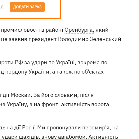
LE
ДОДАТИ ЗАРАЗ
ї промисловості в районі
Оренбурга,
який
о це заявив президент Володимир Зеленський
 проти РФ за удари по Україні, зокрема по
д кордону України, а також по об'єктах
 дії Москви. За його словами, після
а Україну, а на фронті активність ворога
ь на дії Росії. Ми пропонували перемир'я, на
 удари шахідів, знову авіабомби. Активність