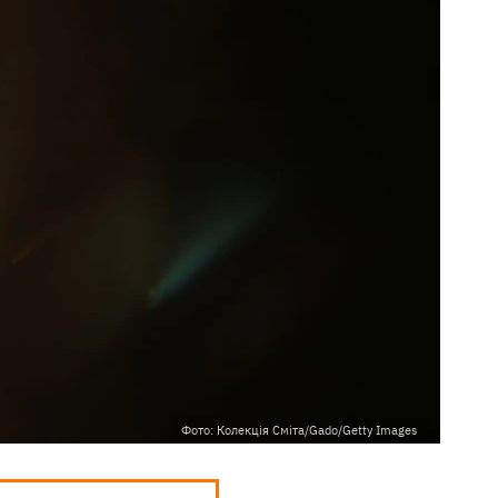
Фото: Колекція Сміта/Gado/Getty Images