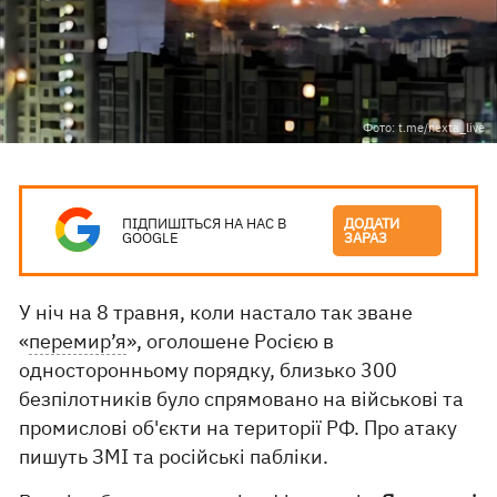
Фото: t.me/nexta_live
ПІДПИШІТЬСЯ НА НАС В
ДОДАТИ
GOOGLE
ЗАРАЗ
У ніч на 8 травня, коли настало так зване
«
перемир’я
», оголошене Росією в
односторонньому порядку, близько 300
безпілотників було спрямовано на військові та
промислові об'єкти на території РФ. Про атаку
пишуть ЗМІ та російські пабліки.