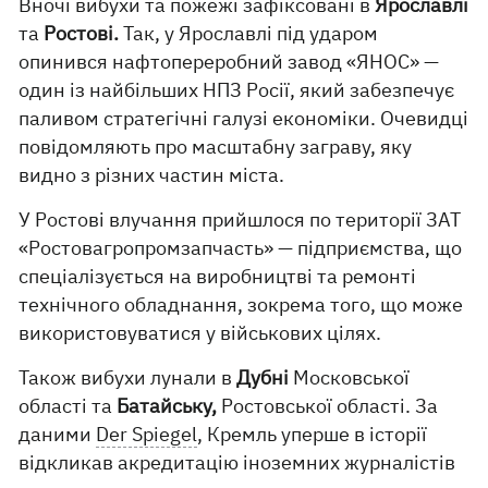
Вночі вибухи та пожежі зафіксовані в
Ярославлі
та
Ростові.
Так, у Ярославлі під ударом
опинився нафтопереробний завод «ЯНОС» —
один із найбільших НПЗ Росії, який забезпечує
паливом стратегічні галузі економіки. Очевидці
повідомляють про масштабну заграву, яку
видно з різних частин міста.
У Ростові влучання прийшлося по території ЗАТ
«Ростовагропромзапчасть» — підприємства, що
спеціалізується на виробництві та ремонті
технічного обладнання, зокрема того, що може
використовуватися у військових цілях.
Також вибухи лунали в
Дубні
Московської
області та
Батайську,
Ростовської області. За
даними
Der Spiegel
, Кремль уперше в історії
відкликав акредитацію іноземних журналістів