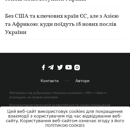
Без США та ключових країн ЄС, але з Азією
та Африкою: куди поїдуть 18 нових послів
України
Контакти
Автори
Матеріали під рубриками «Новини компанії», «PR» і «Факт»
розміщені на правах реклами
Використання матеріалів дозволяється за умови розміщення
активного гіперпосилання на KP.UA в першому абзаці.
Цей веб-сайт використовує cookies для покращення
взаємодії з користувачем під час відвідування веб-
© ТОВ «ЮЛАВ МЕДІА» 2026. Всі права захищені.
сайту. Користування веб-сайтом означає згоду з його
ПОЛІТИКОЮ COOKIES