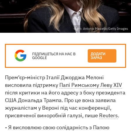
Фото: Antonio Masiello/Getty Images
ПІДПИШІТЬСЯ НА НАС В
ДОДАТИ
GOOGLE
ЗАРАЗ
Прем’єр-міністр Італії Джорджа Мелоні
висловила підтримку
Папі Римському Леву XIV
після критики на його адресу з боку президента
США Дональда Трампа. Про це вона заявила
журналістам у Вероні під час конференції,
присвяченої виноробній галузі, пише
Reuters
.
- Я висловлюю свою солідарність з Папою