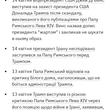
14 квітня
віцепрезидент США Джей Ді Венс
виступив на захист президента США
Дональда Трампа після скандалу,
викликаного його публікаціями про Папу
Римського Лева XIV
. Венс назвав допис
президента "жартом" і закликав не шукати
в ньому образ.
14 квітня
президент Ірану несподівано
заступився за Папу Римського перед
Трампом
.
13 квітня
Папа Римський відповів на
критику Білого дома, наголосивши, що не
боїться адміністрації Трампа
.
13 квітня
Трамп виступив із різкою
критикою Папи Римського Лева XIV через
його позицію щодо війни в Ірані, заявивши,