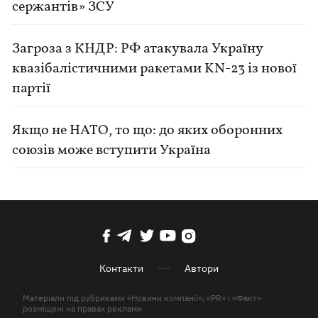
сержантів» ЗСУ
Загроза з КНДР: РФ атакувала Україну
квазібалістичними ракетами KN-23 із нової
партії
Якщо не НАТО, то що: до яких оборонних
союзів може вступити Україна
Контакти
Автори
Матеріали під рубриками «Новини компанії», «PR» і «Факт»
розміщені на правах реклами