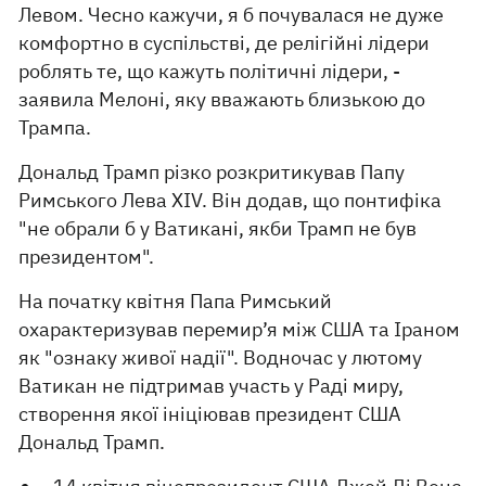
Левом. Чесно кажучи, я б почувалася не дуже
комфортно в суспільстві, де релігійні лідери
роблять те, що кажуть політичні лідери, -
заявила Мелоні, яку вважають близькою до
Трампа.
Дональд Трамп різко розкритикував Папу
Римського Лева XIV. Він додав, що понтифіка
"не обрали б у Ватикані, якби Трамп не був
президентом".
На початку квітня Папа Римський
охарактеризував перемир’я між США та Іраном
як "ознаку живої надії". Водночас у лютому
Ватикан не підтримав участь у Раді миру,
створення якої ініціював президент США
Дональд Трамп.