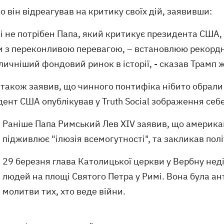
 він відреагував на критику своїх дій, заявивши:
ні не потрібен Папа, який критикує президента США,
и з переконливою перевагою, – встановлюю рекордн
ичніший фондовий ринок в історії, - сказав Трамп 
також заявив, що чинного понтифіка нібито обрали 
ент США опублікував у Truth Social зображення себе 
Раніше Папа Римський Лев XIV заявив, що американ
підживлює "ілюзія всемогутності", та закликав полі
29 березня глава Католицької церкви у Вербну не
людей на площі Святого Петра у Римі. Вона була ан
молитви тих, хто веде війни.