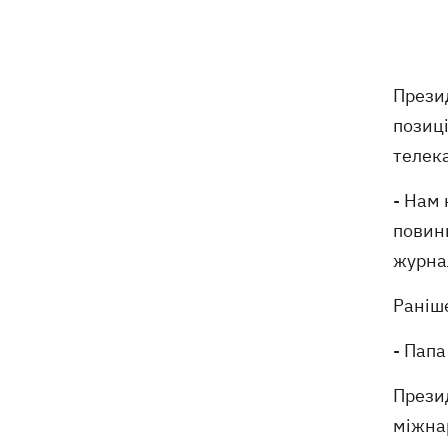
стрибків у воду
Зеленський озвучив три пріоритети
20:46
підготовки України до зими
Прези
Українців просять скоротити
позиці
20:28
використання електроенергії –
телек
інакше можливі відключення
- Нам 
Тайський футболіст загинув від удару
19:50
повинн
блискавки просто на полі
журна
Рада нацбезпеки затвердила План
19:47
Раніше
стійкості Києва, - Клименко
- Папа
Мудрик зіграв за "Челсі" – вперше за
19:19
615 днів
Прези
міжна