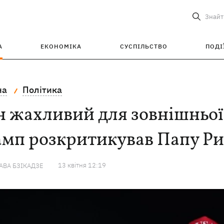
Знайт
А
ЕКОНОМІКА
СУСПІЛЬСТВО
ПОДІ
на
Політика
н жахливий для зовнішньої 
амп розкритикував Папу Ри
13 квiтня 12:19
ВА БЗІКАДЗЕ