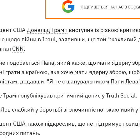
ПІДПИШІТЬСЯ НА НАС В GOOG
дент США
Дональд Трамп
виступив із різкою критик
ю щодо війни в Ірані, заявивши, що той "жахливий д
анал
CNN
.
не подобається Папа, який каже, що мати ядерну зб
і грати з країною, яка хоче мати ядерну зброю, щоб 
лістам, додавши: "Я не є шанувальником Папи Лева"
 Трамп опублікував критичний допис у Truth Social:
 Лев слабкий у боротьбі зі злочинністю і жахливий у 
дент США також підкреслив, що не підтримує позиці
родних питань.