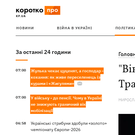
НОВИНИ
ВІЙНА В УКРАЇНІ
ПОЛІТИК
За останні 24 години
Голов
"Ві
07:00
Жулька чекає цуценят, а господар -
кохання: як живе переселенець із
Тр
курами і «Жигулями»
07:00
У війську - до пенсії. Чому в Україні
МИРОСЛА
не знижують граничний вік
мобілізації
Українські стрибуни здобули «золото»
06:58
чемпіонату Європи-2026