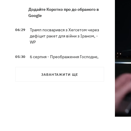
Додайте Коротко про до обраного в
Google
Трамп посварився з Хегсетом через
06:29
дефіцит ракет для війни з Іраном, -
WP
6 серпня - Преображення Господнє,
05:30
що сьогодні не можна робити, все про
цей день
ЗАВАНТАЖИТИ ЩЕ
5 серпня
У Грузії відбувся масштабний блекаут
21:43
втретє за два тижні
Українці Байло та Середа здобули
21:13
першу перемогу України на ЧЄ-2026 зі