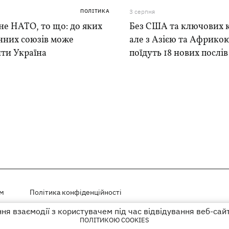
ПОЛІТИКА
3 серпня
е НАТО, то що: до яких
Без США та ключових к
нних союзів може
але з Азією та Африкою
ти Україна
поїдуть 18 нових послі
ем
Політика конфіденційності
я взаємодії з користувачем під час відвідування веб-сай
і на правах реклами
ПОЛІТИКОЮ COOKIES
го гіперпосилання на KP.UA в першому абзаці.