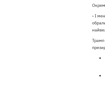
Окремо
- І ме
обрал
найвел
Трамп 
презид