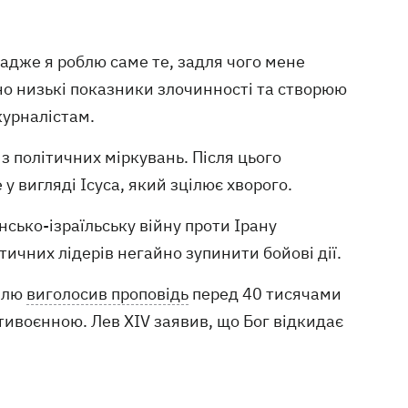
 адже я роблю саме те, задля чого мене
о низькі показники злочинності та створюю
журналістам.
з політичних міркувань. Після цього
у вигляді Ісуса, який зцілює хворого.
сько-ізраїльську війну проти Ірану
тичних лідерів негайно зупинити бойові дії.
ділю
виголосив проповідь
перед 40 тисячами
тивоєнною. Лев XIV заявив, що Бог відкидає