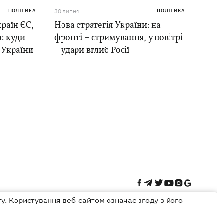
ПОЛІТИКА
30 липня
ПОЛІТИКА
раїн ЄС,
Нова стратегія України: на
: куди
фронті – стримування, у повітрі
в України
– удари вглиб Росії
ту. Користування веб-сайтом означає згоду з його
Дизайн