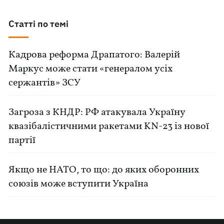
Статті по темі
Кадрова реформа Драпатого: Валерій
Маркус може стати «генералом усіх
сержантів» ЗСУ
Загроза з КНДР: РФ атакувала Україну
квазібалістичними ракетами KN-23 із нової
партії
Якщо не НАТО, то що: до яких оборонних
союзів може вступити Україна