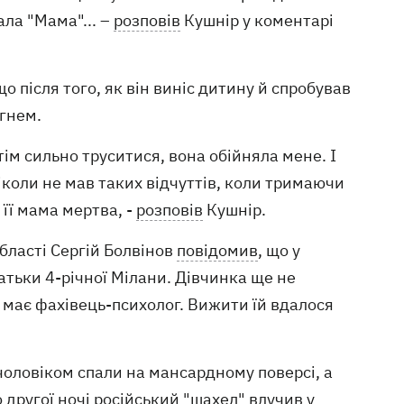
ала "Мама"... –
розповів
Кушнір у коментарі
 після того, як він виніс дитину й спробував
огнем.
отім сильно труситися, вона обійняла мене. І
ніколи не мав таких відчуттів, коли тримаючи
 її мама мертва, -
розповів
Кушнір.
бласті Сергій Болвінов
повідомив
, що у
атьки 4-річної Мілани. Дівчинка ще не
и має фахівець-психолог. Вижити їй вдалося
 чоловіком спали на мансардному поверсі, а
 другої ночі російський "шахед" влучив у