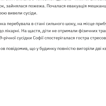
к, зайнялася пожежа. Почалася евакуація мешканці
рою вивели сусіди.
ка перебувала в стані сильного шоку, на місце прибу
до лікарні. На щастя, діти не отримали фізичних трав
 9-річної сусідки Софії спостерігалася гостра стресо
ов повідомив, що у будинку повністю вигоріли дві 