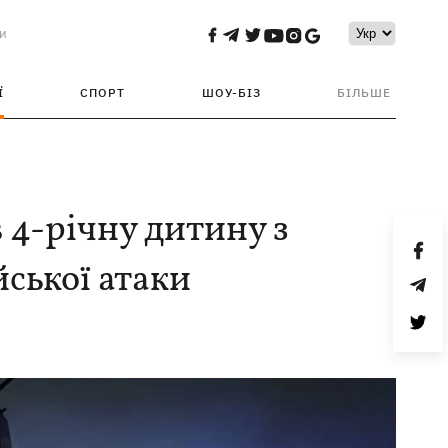
и
Ї
СПОРТ
ШОУ-БІЗ
БІЛЬШЕ
 4-річну дитину з
йської атаки