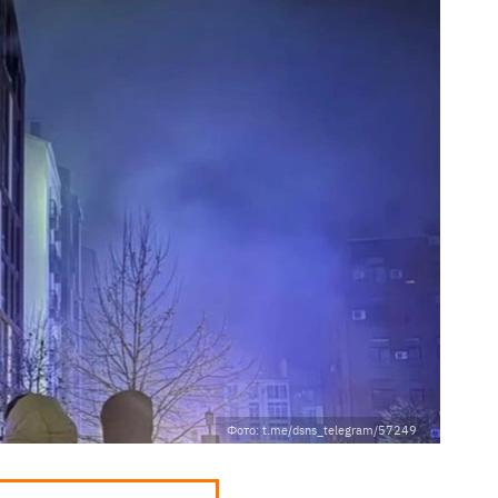
Фото: t.me/dsns_telegram/57249