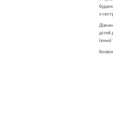
будино
з сест
Дівчин
дітей 
їхньої
Болвін