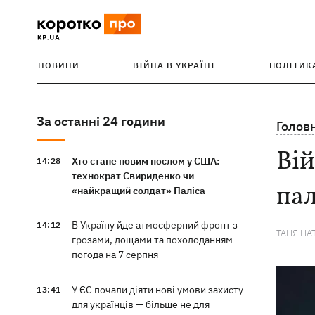
НОВИНИ
ВІЙНА В УКРАЇНІ
ПОЛІТИК
За останні 24 години
Голов
Вій
Хто стане новим послом у США:
14:28
технократ Свириденко чи
пал
«найкращий солдат» Паліса
В Україну йде атмосферний фронт з
14:12
ТАНЯ НА
грозами, дощами та похолоданням –
погода на 7 серпня
У ЄС почали діяти нові умови захисту
13:41
для українців — більше не для