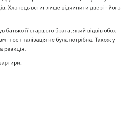
в. Хлопець встиг лише відчинити двері - його
в батько її старшого брата, який відвів обох
м і госпіталізація не була потрібна. Також у
ва реакція.
квартири.