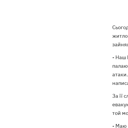
На Закарпатті – масштабні обшуки у
11:41
ТЦК
Експосол у США Стефанішина після
11:08
Сьогод
відставки планує працювати у
приватному секторі
житло
зайня
Екстоппосадовець Повітряних сил
10:38
отримав нову підозру
- Наш 
палаюч
Не має таємного послання: ЗМІ
10:30
дізналися, чому принцеса Євгенія
атаки.
народжувала у Португалії
напис
У Москві в умовах секретності
10:12
За її
поховали російського генерала
евакую
Єрусалімова - міг загинути під час
вибуху в ресторані
той мо
- Маю