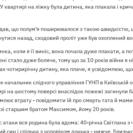
 У квартирі на ліжку була дитина, яка плакала і крич
дав, що полум’я поширювалося з такою швидкістю, що
утися назад, сходовий проліт уже був охоплений в
инка, коли я її виніс, вона почала дуже плакати, а п
ені стало дуже боляче, тому що за 10 років війни я 
ах чотирирічну дитину, яка плаче, я усвідомлюю, що
е начальник слідчого управління ГУНП в Київській о
рі на шостому поверсі внаслідок пожежі загинули б
млює втрату - повідомити їй про смерть тата й мам
 зі старшим братом Максимом, йому 20 років.
с атаки вся родина була вдома: 40-річна Світлана з
й син і спільна з чоловіком донька - нижче. Близько