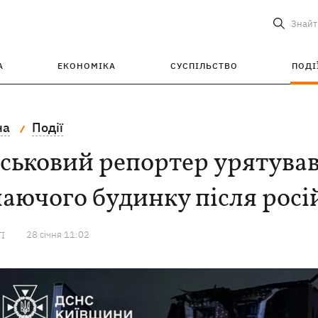
Знайт
А
ЕКОНОМІКА
СУСПІЛЬСТВО
ПОДІ
на
Події
ськовий репортер урятував
аючого будинку після росі
28 сiчня 11:02
ТІ