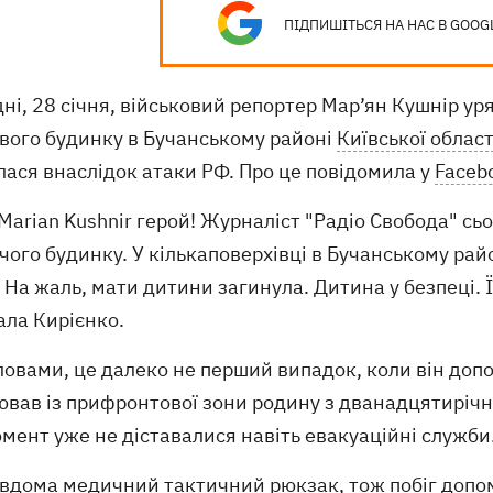
ПІДПИШІТЬСЯ НА НАС В GOOG
ні, 28 січня, військовий репортер Мар’ян Кушнір у
вого будинку в Бучанському районі
Київської област
лася внаслідок атаки РФ. Про це повідомила у
Faceb
Marian Kushnir герой! Журналіст "Радіо Свобода" сь
ого будинку. У кількаповерхівці в Бучанському рай
 На жаль, мати дитини загинула. Дитина у безпеці. Ї
ала Кирієнко.
 словами, це далеко не перший випадок, коли він д
вав із прифронтової зони родину з дванадцятирічно
мент уже не діставалися навіть евакуаційні служби
 вдома медичний тактичний рюкзак, тож побіг допом