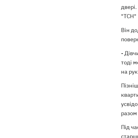
двері.
"ТСН"
Він до
поверн
- Дівч
тоді м
на рук
Пізніш
кварти
усвідо
разом
Під ча
старши