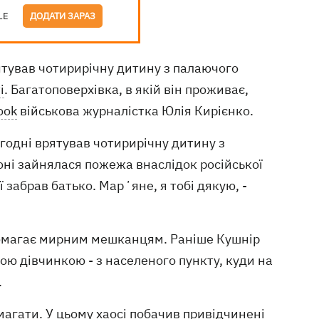
LE
ДОДАТИ ЗАРАЗ
рятував чотирирічну дитину з палаючого
і
. Багатоповерхівка, в якій він проживає,
ook
військова журналістка Юлія Кирієнко.
огодні врятував чотирирічну дитину з
оні зайнялася пожежа внаслідок російської
ї забрав батько. Марʼяне, я тобі дякую, -
опомагає мирним мешканцям. Раніше Кушнір
ю дівчинкою - з населеного пункту, куди на
.
агати. У цьому хаосі побачив привідчинені