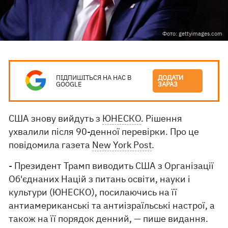
Фото: gettyimages.com
ПІДПИШІТЬСЯ НА НАС В
ДОДАТИ
GOOGLE
ЗАРАЗ
США знову вийдуть з
ЮНЕСКО
. Рішення
ухвалили після 90-денної перевірки. Про це
повідомила газета
New York Post
.
- Президент Трамп виводить США з Організації
Об'єднаних Націй з питань освіти, науки і
культури (ЮНЕСКО), посилаючись на її
антиамериканські та антиізраїльські настрої, а
також на її порядок денний, — пише видання.