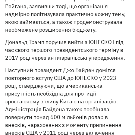
Рейгана, заявивши тоді, що організація
надмірно політизувала практично кожну тему,
якою займається, а також продемонструвала
необмежене розширення бюджету.
Дональд Трамп поручив вийти з ЮНЕСКО і під
час свого першого президентського терміну в
2017 році через антиізраїльські упередження.
Наступний президент Джо Байден домігся
повторного вступу США до ЮНЕСКО у 2023
році, стверджуючи, що американська
присутність необхідна для протидії
зростаючому впливу Китаю на організацію.
Адміністрація Байдена також пообіцяла
повернути понад 600 мільйонів доларів
внесків, нарахованих з моменту припинення
внесків США у 2011 році через включення