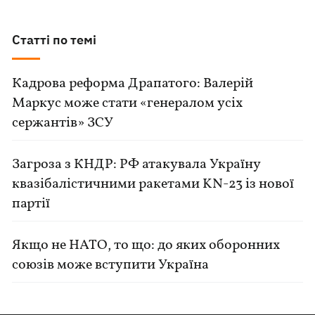
Статті по темі
Кадрова реформа Драпатого: Валерій
Маркус може стати «генералом усіх
сержантів» ЗСУ
Загроза з КНДР: РФ атакувала Україну
квазібалістичними ракетами KN-23 із нової
партії
Якщо не НАТО, то що: до яких оборонних
союзів може вступити Україна