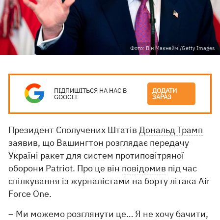
Фото: Він Макнеймі/Getty Images
ПІДПИШІТЬСЯ НА НАС В
ДОДАТИ
GOOGLE
ЗАРАЗ
Президент Сполучених Штатів
Дональд Трамп
заявив, що Вашингтон розглядає передачу
Україні ракет для систем протиповітряної
оборони Patriot. Про це він
повідомив
під час
спілкування із журналістами на борту літака Air
Force One.
– Ми можемо розглянути це… Я не хочу бачити,