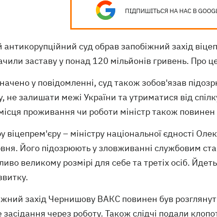
ПІДПИШІТЬСЯ НА НАС В GOOG
 антикорупційний суд обрав запобіжний захід віце
чили заставу у понад 120 мільйонів гривень. Про ц
начено у повідомленні, суд також зобов'язав підоз
, не залишати межі України та утриматися від спіл
 місця проживання чи роботи міністр також повинен
ру віцепрем'єру – міністру національної єдності О
рвня. Його підозрюють у зловживанні службовим ст
ливо великому розмірі для себе та третіх осіб. Йдет
звитку.
жний захід Чернишову ВАКС повинен був розглянути
 засідання через роботу. Також слідчі подали клоп