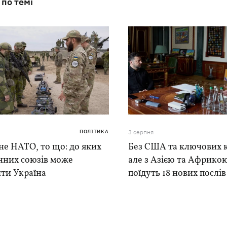
 по темі
ПОЛІТИКА
3 серпня
е НАТО, то що: до яких
Без США та ключових к
нних союзів може
але з Азією та Африкою
ти Україна
поїдуть 18 нових послі