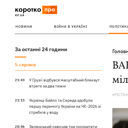
НОВИНИ
ВІЙНА В УКРАЇНІ
ПОЛІТИК
За останні 24 години
Голов
ВАК
5 серпня
міл
У Грузії відбувся масштабний блекаут
21:43
втретє за два тижні
КРІСТІН
Українці Байло та Середа здобули
21:13
першу перемогу України на ЧЄ-2026 зі
стрибків у воду
Зеленський озвучив три пріоритети
20:46