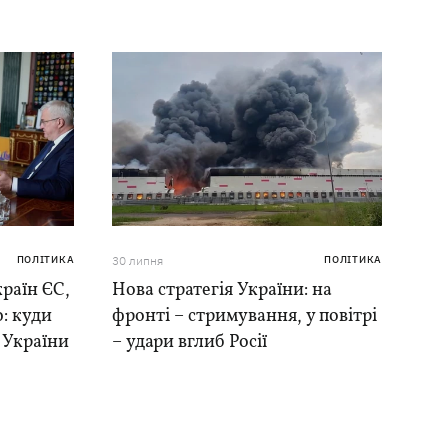
ПОЛІТИКА
30 липня
ПОЛІТИКА
раїн ЄС,
Нова стратегія України: на
: куди
фронті – стримування, у повітрі
в України
– удари вглиб Росії