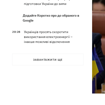
підготовки України до зими
Додайте Коротко про до обраного в
Google
Українців просять скоротити
20:28
використання електроенергії –
інакше можливі відключення
Тайський футболіст загинув від удару
19:50
блискавки просто на полі
ЗАВАНТАЖИТИ ЩЕ
Рада нацбезпеки затвердила План
19:47
стійкості Києва, - Клименко
Мудрик зіграв за "Челсі" – вперше за
19:19
615 днів
Погода в Україні 6 серпня – спека
18:53