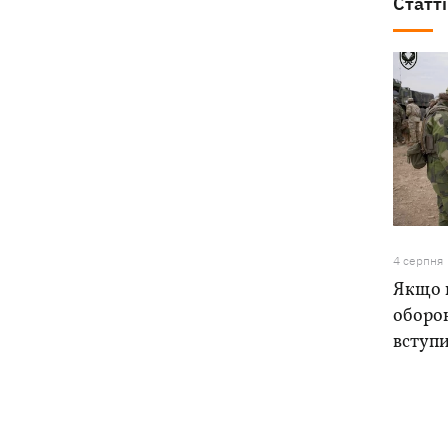
Статті
4 серпня
Якщо н
оборо
вступи