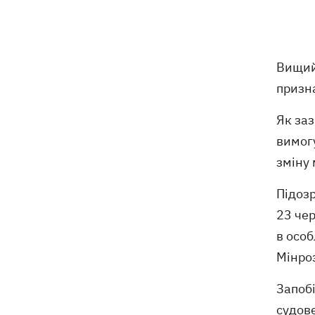
відступає, прогнозують локальні дощі
з грозами
Україна знищуватиме балістичні
18:45
Вищий
установки військ РФ, - Зеленський
призна
18:27
Гар, дим і смог після обстрілів: як
Як заз
захистити себе та близьких
вимогу
Генштаб спростував руйнування
18:17
зміну
Бортницької станції в Києві після атак
РФ
Підоз
23 че
В МЗС відреагували на резонансну
17:45
заяву Залужного про НАТО - "слова
в особ
вирвали із контексту"
Мінро
Запобі
судове