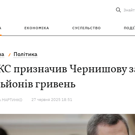
Знайт
А
ЕКОНОМІКА
СУСПІЛЬСТВО
ПОДІ
на
Політика
С призначив Чернишову зас
ьйонів гривень
27 червня 2025 18:51
А МАРТИНКО