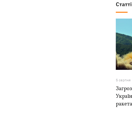
Статті
5 серпня
Загроз
Україн
ракета