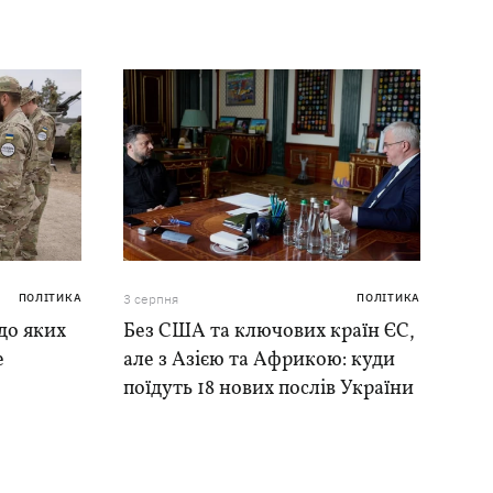
ПОЛІТИКА
3 серпня
ПОЛІТИКА
до яких
Без США та ключових країн ЄС,
е
але з Азією та Африкою: куди
поїдуть 18 нових послів України