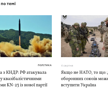
 по темі
ПОЛІТИКА
4 серпня
а з КНДР: РФ атакувала
Якщо не НАТО, то що: 
у квазібалістичними
оборонних союзів мож
ми KN-23 із нової партії
вступити Україна