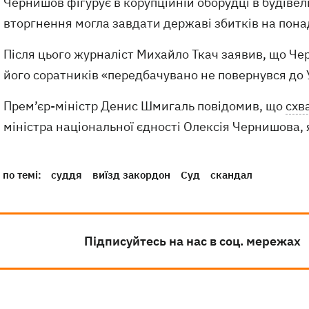
Чернишов фігурує в корупційній оборудці в будівел
вторгнення могла завдати державі збитків на пона
Після цього журналіст Михайло Ткач заявив, що Че
його соратників «передбачувано не повернувся до 
Прем’єр-міністр Денис Шмигаль повідомив, що
схв
міністра національної єдності Олексія Чернишова, 
по темі:
суддя
виїзд закордон
Суд
скандал
Підписуйтесь на нас в соц. мережах