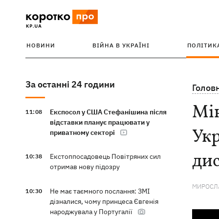
НОВИНИ
ВІЙНА В УКРАЇНІ
ПОЛІТИК
За останні 24 години
Голов
Мін
Експосол у США Стефанішина після
11:08
відставки планує працювати у
Укр
приватному секторі
дис
Екстоппосадовець Повітряних сил
10:38
отримав нову підозру
МИРОСЛА
Не має таємного послання: ЗМІ
10:30
дізналися, чому принцеса Євгенія
народжувала у Португалії