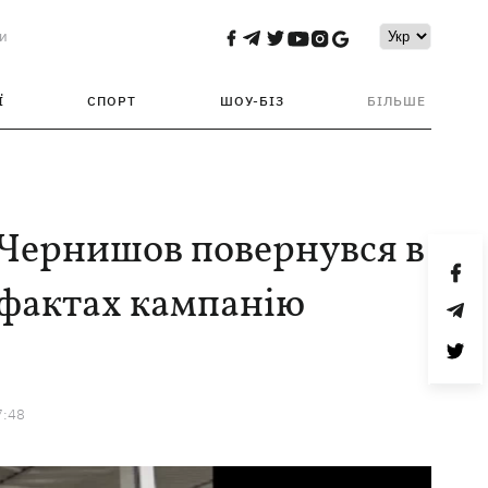
и
Ї
СПОРТ
ШОУ-БІЗ
БІЛЬШЕ
 Чернишов повернувся в
о фактах кампанію
7:48