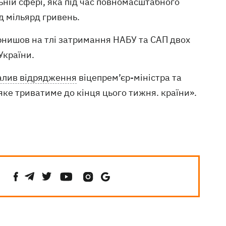
ьній сфері, яка під час повномасштабного
д мільярд гривень.
рнишов на тлі затримання НАБУ та САП двох
України.
алив відрядження
віцепрем’єр-міністра та
яке триватиме до кінця цього тижня. країни».