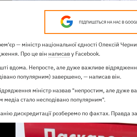
ПІДПИШІТЬСЯ НА НАС В GOOG
ем'єр — міністр національної єдності Олексій Черни
дження. Про це він
написав
у Facebook.
ешті вдома. Непросте, але дуже важливе відрядженн
дівано популярним) завершено, — написав він.
ідрядження міністр назвав "непростим, але дуже в
м медіа стало несподівано популярним".
панію дискредитації розберемо по фактах. Правда з