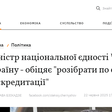
Знайт
А
ЕКОНОМІКА
СУСПІЛЬСТВО
ПОДІ
на
Політика
істр національної єдності
аїну - обіцяє "розібрати п
кредитації"
22 червня 2025 1
ВА БЗІКАДЗЕ
facebook.com/oleksiy.chernyshov