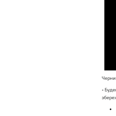
Черниш
- Буд
збере