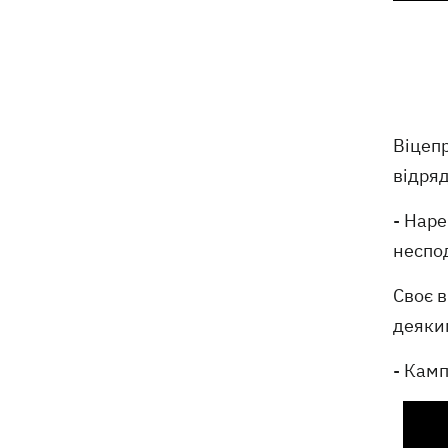
На молочних фермах Черкащини
09:00
тестують екзоскелети для доярок
Росіяни скинули на Суми вісім КАБів
08:59
за вісім хвилин: поранено 12 людей
Віцепр
відря
Росія вдарила по Балаклії, загинули
08:33
три людини
- Нар
неспо
Мапа бойових дій в Україні 06.08.2026
08:22
Своє в
Частина SpaceX Falcon 9 врізалась в
07:59
деяки
Місяць – чи буде це мати наслідки для
Землі
- Кам