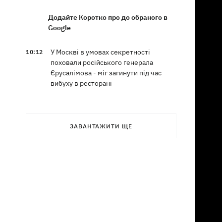
Додайте Коротко про до обраного в
Google
У Москві в умовах секретності
10:12
поховали російського генерала
Єрусалімова - міг загинути під час
вибуху в ресторані
Експослу у США Стефанішиній
09:52
обрали запобіжний захід у вигляді
ЗАВАНТАЖИТИ ЩЕ
шести мільйонів застави
Росіяни вночі били по Україні
09:29
дронами, ракетами Х-31П та
«Оніксами»
Яблучний Спас 2026: коли святкуємо,
09:27
що можна робити, а чого ні