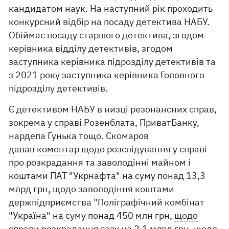
кандидатом наук. На наступний рік проходить
конкурсний відбір на посаду детектива НАБУ.
Обіймає посаду старшого детектива, згодом
керівника відділу детективів, згодом
заступника керівника підрозділу детективів та
з 2021 року заступника керівника Головного
підрозділу детективів.
Є детективом НАБУ в низці резонансних справ,
зокрема у справі Розенблата, ПриватБанку,
нардепа Гунька тощо. Скомаров
давав
коментар
щодо розслідування у справі
про розкрадання та заволодінні майном і
коштами ПАТ "Укрнафта" на суму понад 13,3
млрд грн,
щодо заволодіння
коштами
держпідприємства "Поліграфічний комбінат
"Україна" на суму понад 450 млн грн,
щодо
справи розкрадання газу
на 2,1 млрд грн,
щодо