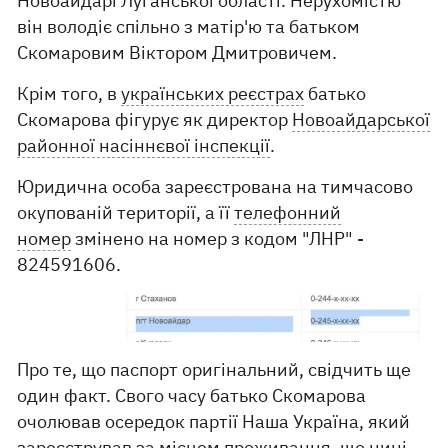
Новоайдарі Луганської області. Нерухомістю
він володіє спільно з матір'ю та батьком
Скомаровим Віктором Дмитровичем.
Крім того, в
українських реєстрах
батько
Скомарова фігурує як директор
Новоайдарської
районної насіннєвої інспекції
.
Юридична особа зареєстрована на тимчасово
окупованій території, а її
телефонний
номер
змінено на номер з кодом "ЛНР" -
824591606.
Про те, що паспорт оригінальний, свідчить ще
один факт. Свого часу батько Скомарова
очолював осередок партії Наша Україна, який
зареєстрував за місцем проживання, що нині