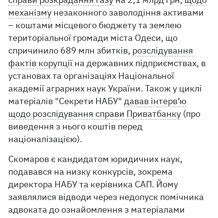
механізму
незаконного заволодіння активами
– коштами місцевого бюджету та землею
територіальної громади міста Одеси, що
спричинило 689 млн збитків,
розслідування
фактів корупції
на державних підприємствах, в
установах та організаціях Національної
академії аграрних наук України. Також у циклі
матеріалів "Секрети НАБУ"
давав інтерв’ю
щодо розслідування справи Приватбанку
(про
виведення з нього коштів перед
націоналізацією).
Скомаров є кандидатом юридичних наук,
подавався на низку конкурсів, зокрема
директора НАБУ та керівника САП. Йому
заявлялися відводи через недопуск помічника
адвоката до ознайомлення з матеріалами