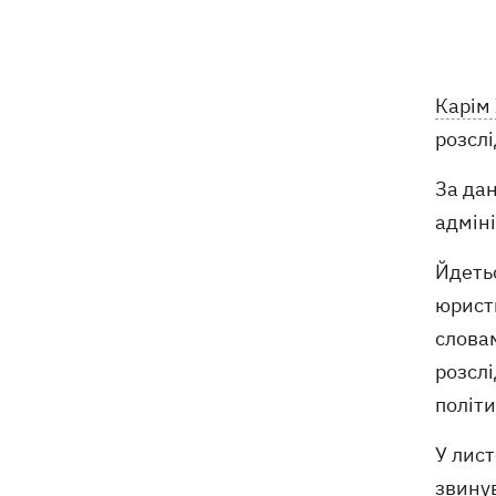
глиняного монстра
Росія завдала удару по Харкову:
07:52
частково зруйновано
десятиповерхівку, загинули люди
Карім
розсл
Вночі Росія атакувала Одесу
07:24
За да
ракетами та дронами, горів центр
адмін
міста
Йдеть
9 серпня - яке сьогодні церковне
05:30
свято, що не можна робити, все про
юристк
цей день
словам
розслі
8 серпня
політ
Україна не збирається виходити з
21:46
У лис
Донбасу, Путін не зможе здобути
перемогу, - Зеленський
звину