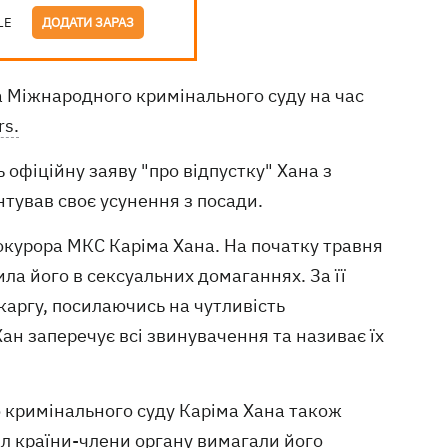
LE
ДОДАТИ ЗАРАЗ
 Міжнародного кримінального суду на час
rs.
фіційну заяву "про відпустку" Хана з
тував своє усунення з посади.
окурора МКС Каріма Хана. На початку травня
ла його в сексуальних домаганнях. За її
каргу, посилаючись на чутливість
Хан заперечує всі звинувачення та називає їх
 кримінального суду Каріма Хана також
ал країни-члени органу вимагали його