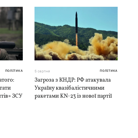
ПОЛІТИКА
5 серпня
ПОЛІТИКА
того:
Загроза з КНДР: РФ атакувала
тати
Україну квазібалістичними
нтів» ЗСУ
ракетами KN-23 із нової партії