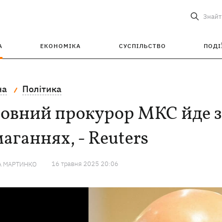
Знайт
А
ЕКОНОМІКА
СУСПІЛЬСТВО
ПОДІ
на
Політика
овний прокурор МКС йде з 
аганнях, - Reuters
16 травня 2025 20:06
А МАРТИНКО