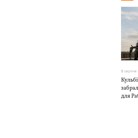
8 серпня
Кульб
забра
для Pa