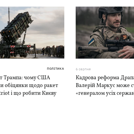
ПОЛІТИКА
6 серпня
іт Трампа: чому США
Кадрова реформа Драпа
ли обіцянки щодо ракет
Валерій Маркус може с
triot і що робити Києву
«генералом усіх сержа