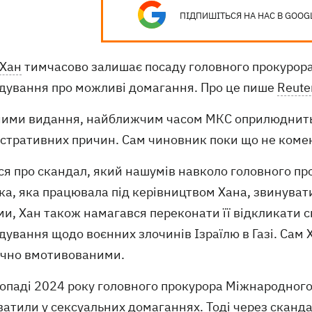
ПІДПИШІТЬСЯ НА НАС В GOOG
 Хан
тимчасово залишає посаду головного прокурора
ідування про можливі домагання. Про це пише
Reute
ними видання, найближчим часом МКС оприлюднить о
істративних причин. Сам чиновник поки що не комен
ся про скандал, який нашумів навколо головного пр
а, яка працювала під керівництвом Хана, звинувати
и, Хан також намагався переконати її відкликати с
дування щодо воєнних злочинів Ізраїлю в Газі. Сам 
ично вмотивованими.
топаді 2024 року головного прокурора Міжнародного
ватили
у сексуальних домаганнях. Тоді через сканд