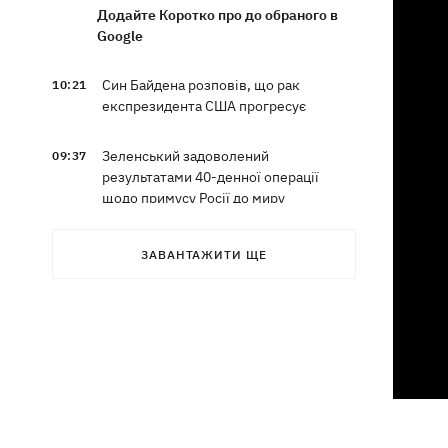
Додайте Коротко про до обраного в
Google
Син Байдена розповів, що рак
10:21
експрезидента США прогресує
Зеленський задоволений
09:37
результатами 40-денної операції
щодо примусу Росії до миру
Ракети, які атакували Одесу, збити не
09:03
ЗАВАНТАЖИТИ ЩЕ
вдалося, випливає зі зведення ПС ЗСУ
Туреччина запропонувала Росії та
08:34
Україні оголосити мораторій на удари
у Чорному морі
08:00
Опішня: Як стати гончарем за три
тижні і виграти 1000 доларів за