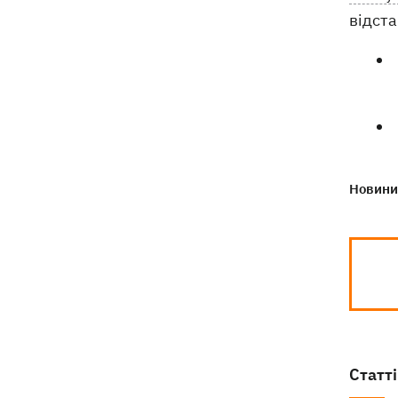
відста
Новини 
Статті