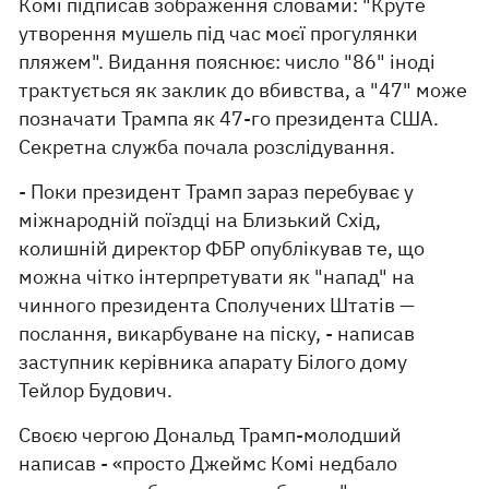
Комі підписав зображення словами: "Круте
утворення мушель під час моєї прогулянки
пляжем". Видання пояснює: число "86" іноді
трактується як заклик до вбивства, а "47" може
позначати Трампа як 47-го президента США.
Секретна служба почала розслідування.
- Поки президент Трамп зараз перебуває у
міжнародній поїздці на Близький Схід,
колишній директор ФБР опублікував те, що
можна чітко інтерпретувати як "напад" на
чинного президента Сполучених Штатів —
послання, викарбуване на піску, - написав
заступник керівника апарату Білого дому
Тейлор Будович.
Своєю чергою Дональд Трамп-молодший
написав - «просто Джеймс Комі недбало