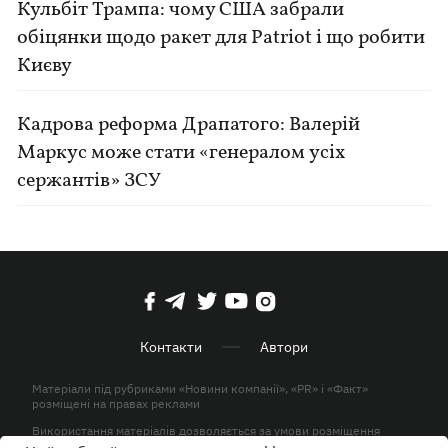
Кульбіт Трампа: чому США забрали
обіцянки щодо ракет для Patriot і що робити
Києву
Кадрова реформа Драпатого: Валерій
Маркус може стати «генералом усіх
сержантів» ЗСУ
Контакти
Автори
Матеріали під рубриками «Новини компанії», «PR» і «Факт»
розміщені на правах реклами
Використання матеріалів дозволяється за умови розміщення
активного гіперпосилання на KP.UA в першому абзаці.