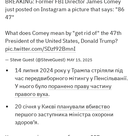
BREAKING: Former FBI Director James Comey
just posted on Instagram a picture that says: "86
47"
What does Comey mean by "get rid of" the 47th
President of the United States, Donald Trump?
pic.twitter.com/SDzf92BmnI
— Steve Guest (@SteveGuest)
MAY 15, 2025
14 липня 2024 року у Трампа стріляли під
час передвиборного мітингу у Пенсільванії.
У нього було
поранено праву частину
правого вуха
.
20 січня у Києві
планували вбивство
першого заступника міністра охорони
здоров’я.