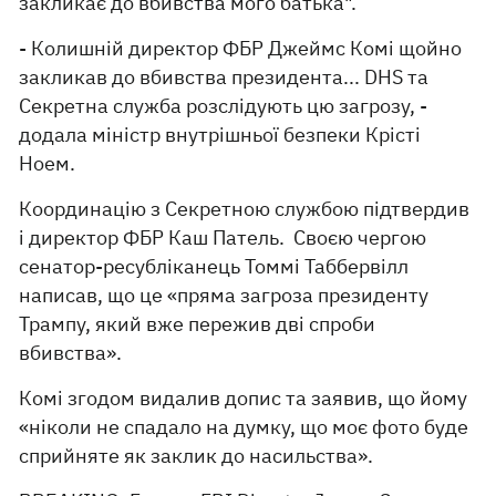
закликає до вбивства мого батька".
- Колишній директор ФБР Джеймс Комі щойно
закликав до вбивства президента... DHS та
Секретна служба розслідують цю загрозу, -
додала міністр внутрішньої безпеки Крісті
Ноем.
Координацію з Секретною службою підтвердив
і директор ФБР Каш Патель. Своєю чергою
сенатор-ресубліканець Томмі Таббервілл
написав, що це «пряма загроза президенту
Трампу, який вже пережив дві спроби
вбивства».
Комі згодом видалив допис та заявив, що йому
«ніколи не спадало на думку, що моє фото буде
сприйняте як заклик до насильства».