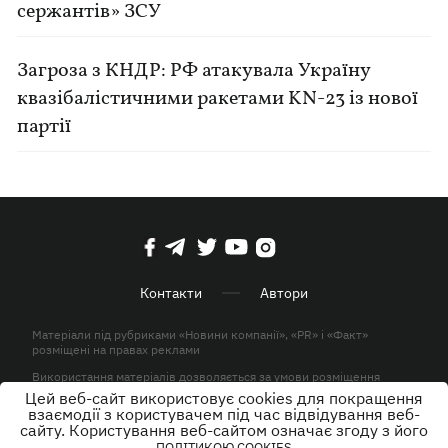
сержантів» ЗСУ
Загроза з КНДР: РФ атакувала Україну
квазібалістичними ракетами KN-23 із нової
партії
Контакти
Автори
Матеріали під рубриками «Новини компанії», «PR» і «Факт»
розміщені на правах реклами
Використання матеріалів дозволяється за умови розміщення
активного гіперпосилання на KP.UA в першому абзаці.
Цей веб-сайт використовує cookies для покращення
взаємодії з користувачем під час відвідування веб-
© ТОВ «ЮЛАВ МЕДІА» 2026. Всі права захищені.
сайту. Користування веб-сайтом означає згоду з його
ПОЛІТИКОЮ COOKIES