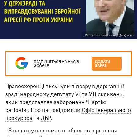
Фото: facebook.com/pgo.gov.ua
ПІДПИШІТЬСЯ НА НАС В
ДОДАТИ
GOOGLE
ЗАРАЗ
Правоохоронці висунули підозру в
державній
зраді
народному депутату VI та VII скликань,
який представляв заборонену "Партію
регіонів". Про це повідомили
Офіс Генерального
прокурора
та
ДБР
.
- З початку повномасштабного вторгнення