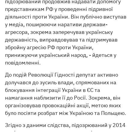
підозрюваний продовжив надавати допомогу
представникам РФ у проведенні підривної
діяльності проти України. Він публічно виступав
у медіа, поширюючи наративи держави-
агресора, зокрема заперечував українську
державність, виправдовував та підтримував
збройну агресію РФ проти України,
принижуючи український народ, - йдеться у
повідомленні.
До подій Революції Гідності депутат активно
долучався до зусиль влади, спрямованих на
блокування інтеграції України в ЄС та
намагання наблизити її до Росії. Зокрема, він
організовував провокаційні акції, метою яких
було посіяти розбрат між Україною та Польщею.
Згідно з даними слідства, підозрюваний у 2014