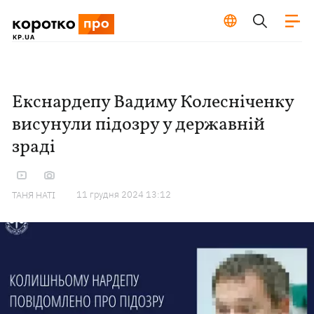
Екснардепу Вадиму Колесніченку
висунули підозру у державній
зраді
11 грудня 2024 13:12
ТАНЯ НАТІ