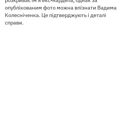
розкриває ім’я екс-нардепа, однак за
опублікованим фото можна впізнати Вадима
Колесніченка. Це підтверджують і деталі
справи.