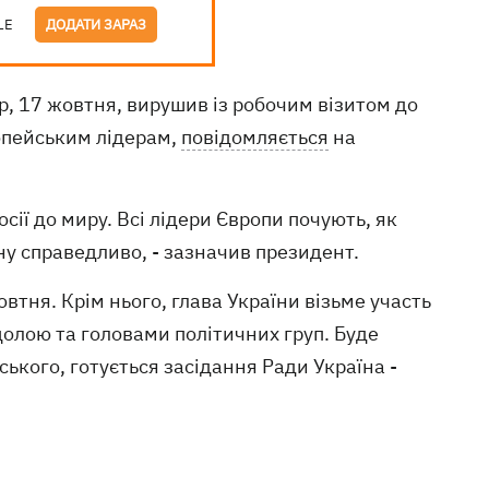
LE
ДОДАТИ ЗАРАЗ
р, 17 жовтня, вирушив із робочим візитом до
опейським лідерам,
повідомляється
на
сії до миру. Всі лідери Європи почують, як
ну справедливо, - зазначив президент.
втня. Крім нього, глава України візьме участь
олою та головами політичних груп. Буде
ького, готується засідання Ради Україна -