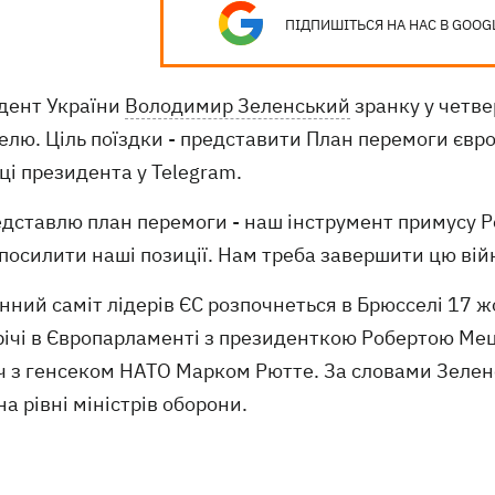
ПІДПИШІТЬСЯ НА НАС В GOOG
дент України
Володимир Зеленський
зранку у четве
елю. Ціль поїздки - представити План перемоги євр
ці президента у Telegram.
едставлю план перемоги - наш інструмент примусу Ро
посилити наші позиції. Нам треба завершити цю вій
ний саміт лідерів ЄС розпочнеться в Брюсселі 17 жо
річі в Європарламенті з президенткою Робертою Мец
ч з генсеком НАТО Марком Рютте. За словами Зеленс
а рівні міністрів оборони.