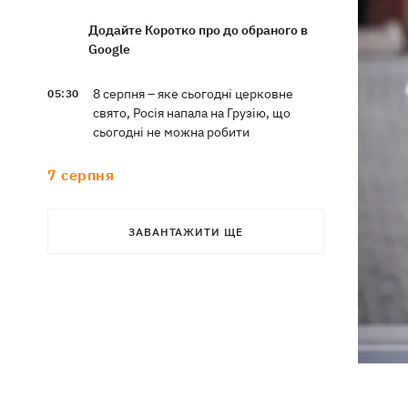
Додайте Коротко про до обраного в
Google
8 серпня – яке сьогодні церковне
05:30
свято, Росія напала на Грузію, що
сьогодні не можна робити
7 серпня
Суспільно відреагувало на лист Олі
21:47
ЗАВАНТАЖИТИ ЩЕ
Полякової із закликами змінити
правила Нацвідбору
У Львові виставили обгорілі
21:20
екземпляри книг зі знищеного складу
у Харкові
Собаку, якого співробітники Нової
21:02