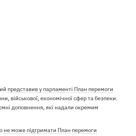
кий
представив у парламенті План перемоги
ни, військової, економічної сфер та безпеки.
аємні доповнення, які надали окремим
що
не може підтримати План перемоги