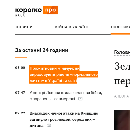
НОВИНИ
ВІЙНА В УКРАЇНІ
ПОЛІТИК
За останні 24 години
Голов
Зел
08:00
Прожитковий мінімум: як
вираховують рівень «нормального
пе
життя» в Україні та світі
У центрі Львова сталася масова бійка,
07:47
АЛЬОНА
є поранені, - соцмережі
Внаслідок нічної атаки на Київщині
07:27
загинуло троє людей, серед них –
дитина