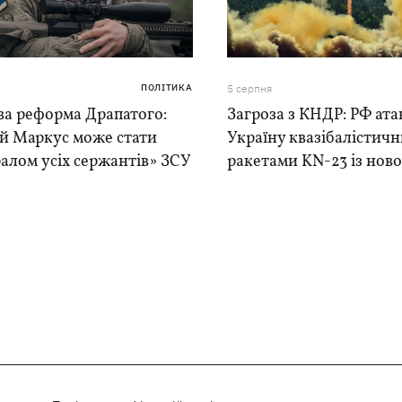
ПОЛІТИКА
5 серпня
ва реформа Драпатого:
Загроза з КНДР: РФ ата
ій Маркус може стати
Україну квазібалістич
алом усіх сержантів» ЗСУ
ракетами KN-23 із нової