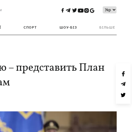
и
Ї
СПОРТ
ШОУ-БІЗ
БІЛЬШЕ
ю – представить План
ам