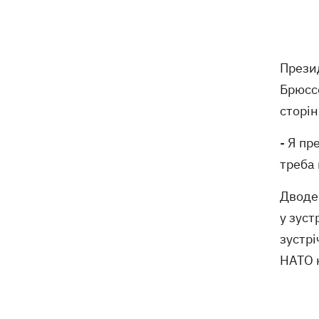
пошти вигнали на спеку, знайшли - пса
нагодували та забрали додому
Сенат США схвалив законопроект
20:40
Прези
Грема про "пекельні санкції" проти
РФ
Брюсс
сторін
Зеленський вперше прибув до Сербії
20:14
та розповів про цілі візиту
- Я пр
треба 
У Львові запровадили карантинні
20:04
обмеження через виявлення сказу в
Дводен
кота
у зуст
Україна та Польща завершили
19:49
зустрі
ексгумацію жертв Волинської трагедії
НАТО н
у двох селах на Волині
У Будапешті після обмілення Дунаю
19:16
підняли з дна мотоцикл вермахту та