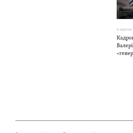
6 серпня
Кадро
Валер
«генер