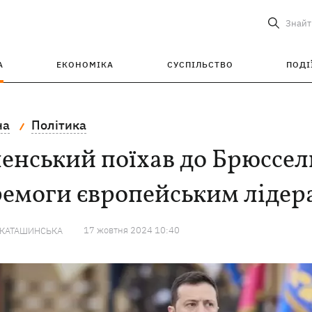
Знайт
А
ЕКОНОМІКА
СУСПІЛЬСТВО
ПОДІ
на
Політика
енський поїхав до Брюссел
ремоги європейським лідер
17 жовтня 2024 10:40
 КАТАШИНСЬКА