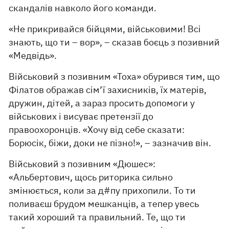
скандалів навколо його команди.
«Не прикривайся бійцями, військовими! Всі
знають, що ти – вор», – сказав боєць з позивний
«Медвідь».
Військовий з позивним «Тоха» обурився тим, що
Філатов ображав сім’ї захисників, їх матерів,
дружин, дітей, а зараз просить допомоги у
військових і висуває претензії до
правоохоронців. «Хочу від себе сказати:
Борюсік, біжи, доки не пізно!», – зазначив він.
Військовий з позивним «Дюшес»:
«Альбертович, щось риторика сильно
змінюється, коли за д#пу прихопили. То ти
поливаєш брудом мешканців, а тепер увесь
такий хороший та правильний. Те, що ти