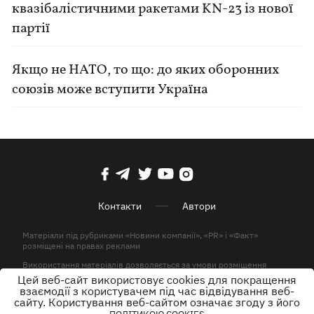
квазібалістичними ракетами KN-23 із нової
партії
Якщо не НАТО, то що: до яких оборонних
союзів може вступити Україна
Контакти
Автори
Матеріали під рубриками «Новини компанії», «PR» і «Факт»
розміщені на правах реклами
Використання матеріалів дозволяється за умови розміщення
активного гіперпосилання на KP.UA в першому абзаці.
Цей веб-сайт використовує cookies для покращення
взаємодії з користувачем під час відвідування веб-
© ТОВ «ЮЛАВ МЕДІА» 2026. Всі права захищені.
сайту. Користування веб-сайтом означає згоду з його