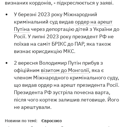
визнаних кордонів, - підкреслюється у заяві.
У березні 2023 року Міжнародний
кримінальний суд видав
ордер на арешт
Путіна
через депортацію дітей з України до
Росії. У липні 2023 року президент РФ не
поїхав на саміт БРІКС до ПАР, яка також
визнає юрисдикцію МКС.
2 вересня Володимир Путін прибув з
офіційним
візитом до Монголії
, яка є
членом Міжнародного кримінального суду,
що видав ордер на арешт президента Росії.
Президента РФ зустріла почесна варта,
після чого кортеж залишив летовище. Його
не арештували.
Новини по темі:
Євросоюз