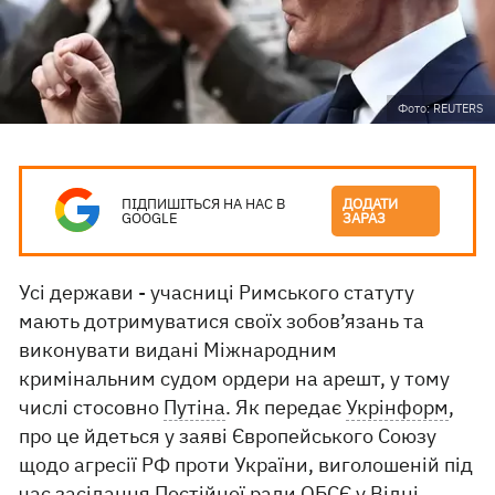
Фото: REUTERS
ПІДПИШІТЬСЯ НА НАС В
ДОДАТИ
GOOGLE
ЗАРАЗ
Усі держави - учасниці Римського статуту
мають дотримуватися своїх зобов’язань та
виконувати видані Міжнародним
кримінальним судом ордери на арешт, у тому
числі стосовно
Путіна
. Як передає
Укрінформ
,
про це йдеться у заяві Європейського Союзу
щодо агресії РФ проти України, виголошеній під
час засідання Постійної ради ОБСЄ у Відні.