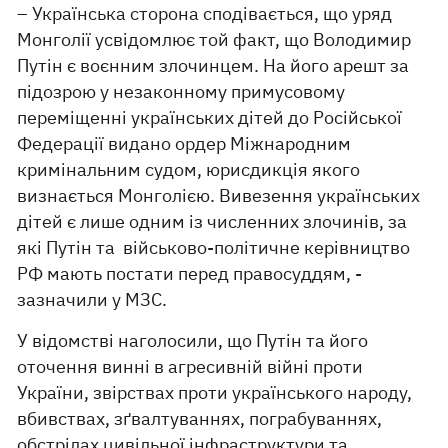
– Українська сторона сподівається, що уряд
Монголії усвідомлює той факт, що Володимир
Путін є воєнним злочинцем. На його арешт за
підозрою у незаконному примусовому
переміщенні українських дітей до Російської
Федерації видано ордер Міжнародним
кримінальним судом, юрисдикція якого
визнається Монголією. Вивезення українських
дітей є лише одним із численних злочинів, за
які Путін та військово-політичне керівництво
РФ мають постати перед правосуддям, -
зазначили у МЗС.
У відомстві наголосили, що Путін та його
оточення винні в агресивній війні проти
України, звірствах проти українського народу,
вбивствах, зґвалтуваннях, пограбуваннях,
обстрілах цивільної інфраструктури та