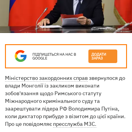
Фото: t.me/news_kremlin
ПІДПИШІТЬСЯ НА НАС В
ДОДАТИ
GOOGLE
ЗАРАЗ
Міністерство закордонних справ
звернулося до
влади Монголії із закликом виконати
зобов'язання щодо Римського статуту
Міжнародного кримінального суду та
заарештувати лідера РФ Володимира Путіна,
коли диктатор прибуде з візитом до цієї країни.
Про це повідомляє
пресслужба МЗС.