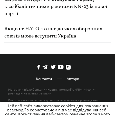
квазібалістичними ракетами KN-23 із нової
партії
Якщо не НАТО, то що: до яких оборонних
союзів може вступити Україна
Контакти
Автори
Матеріали під рубриками «Новини компанії», «PR» і «Факт»
розміщені на правах реклами
Використання матеріалів дозволяється за умови розміщення
активного гіперпосилання на KP.UA в першому абзаці.
Цей веб-сайт використовує cookies для покращення
взаємодії з користувачем під час відвідування веб-
© ТОВ «ЮЛАВ МЕДІА» 2026. Всі права захищені.
сайту. Користування веб-сайтом означає згоду з його