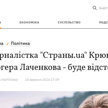
Знайт
А
ЕКОНОМІКА
СУСПІЛЬСТВО
ПОДІ
на
Політика
налістка "Страны.ua" Крюк
гера Лаченкова - буде відст
10 вересня 2024 17:09
А МАРТИНКО