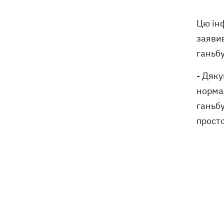
Цю ін
заяви
ганьбу
- Дяку
норма
ганьбу
просто