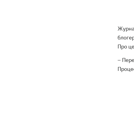
та інтрига з Мессі
Енергосистема пройшла рекордну
10:58
серпневу спеку без відключень, -
Шмигаль
Журна
блогер
Жодної збитої ракети - вночі Росія
10:05
Про ц
атакувала балістикою та понад 150
БпЛА
– Пере
Процес
Фронтмен гурту «Ногу свело!» Макс
09:17
Покровський пояснив, навіщо приїхав
в Україну
Дороги у Буковелі перетворилися на
08:51
гірські ріки – потужний грозовий
буревій накоїв лиха на Франківщині
08:00
Прожитковий мінімум: як