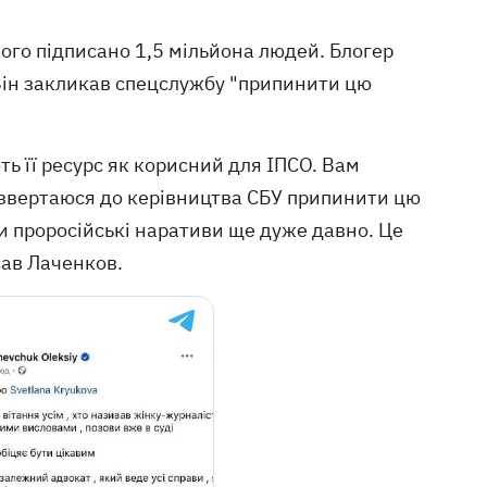
кого підписано 1,5 мільйона людей. Блогер
Він закликав спецслужбу "припинити цю
ь її ресурс як корисний для ІПСО. Вам
Я звертаюся до керівництва СБУ припинити цю
юди проросійські наративи ще дуже давно. Це
сав Лаченков.