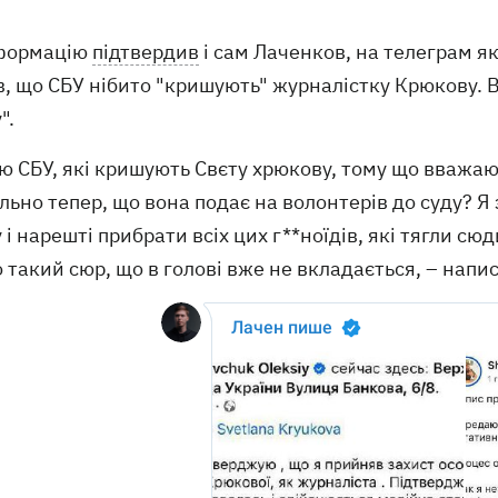
формацію
підтвердив
і сам Лаченков, на телеграм я
в, що СБУ нібито "кришують" журналістку Крюкову. 
".
ю СБУ, які кришують Свєту хрюкову, тому що вважают
льно тепер, що вона подає на волонтерів до суду? 
 і нарешті прибрати всіх цих г**ноїдів, які тягли с
 такий сюр, що в голові вже не вкладається, – напи