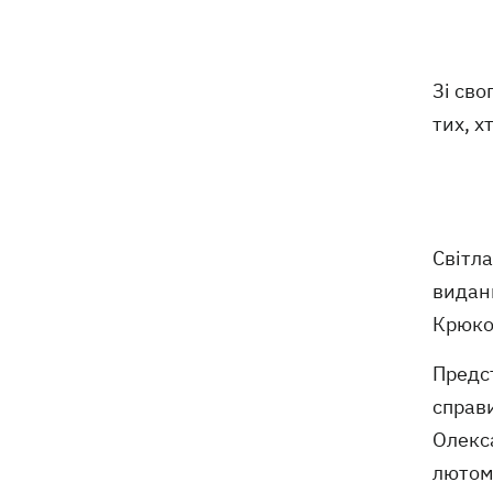
Зі сво
тих, х
Світла
виданн
Крюк
Предс
справи
Олекс
лютом