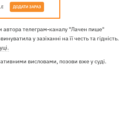
LE
ДОДАТИ ЗАРАЗ
и автора телеграм-каналу "Лачен пише"
нуватила у зазіханні на її честь та гідність.
уці.
гативними висловами, позови вже у суді.