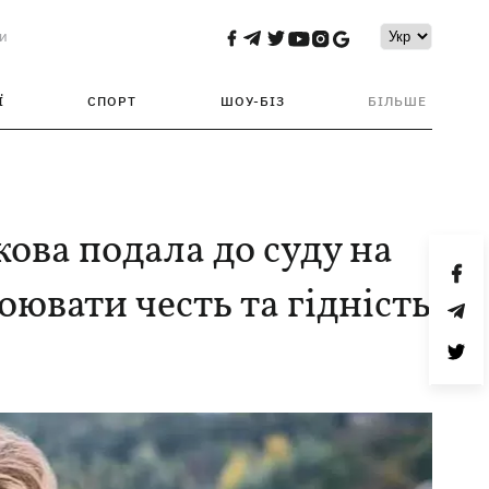
и
Ї
СПОРТ
ШОУ-БІЗ
БІЛЬШЕ
ова подала до суду на
оювати честь та гідність