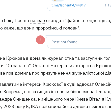
го боку Пронін
назвав
скандал "файною тенденцією, 
то каже, що вони проросійські голови".
на Крюкова відома як журналістка та заступник гол
я "Страна.ua". Останні матеріали авторства Крюково
ова
повідомила
про призупинення журналістської дія
тавлятиме інтереси Крюкової в суді адвокат Олексі
. Зокрема, він захищав інтереси бізнесмена Геннаді
андра Онищенка, нинішнього мера Києва Віталія Кли
у 2023 року КДКА позбавила його адвокатського сві