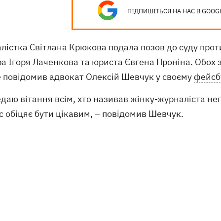
ПІДПИШІТЬСЯ НА НАС В GOOG
лістка Світлана Крюкова подала позов до суду прот
а Ігоря Лаченкова та юриста Євгена Проніна. Обох зви
е повідомив адвокат Олексій Шевчук у своєму
фейсб
даю вітання всім, хто називав жінку-журналіста не
 обіцяє бути цікавим, – повідомив Шевчук.