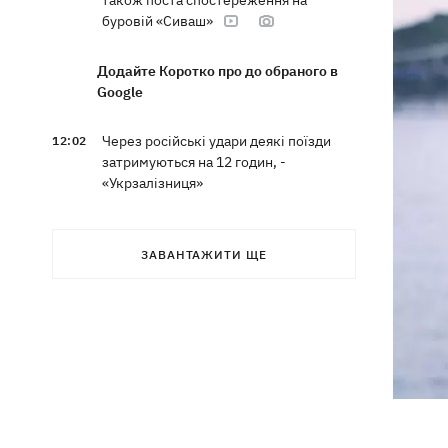
також поста спостереження на
буровій «Сиваш»
Додайте Коротко про до обраного в
Google
Через російські удари деякі поїзди
12:02
затримуються на 12 годин, -
«Укрзалізниця»
12:00
Кульбіт Трампа: чому США забрали
обіцянки щодо ракет для Patriot і що
ЗАВАНТАЖИТИ ЩЕ
робити Києву
«МоЛоЧКа» триває - СБС уразили ще
11:35
12 суден тіньового флоту РФ у
Чорному та Азовському морях
11:00
Весілля Роналду: бум в аеропорту
імені нареченого, 5 дітей біля вівтаря