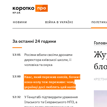
НОВИНИ
ВІЙНА В УКРАЇНІ
ПОЛІТИК
За останні 24 години
Голов
Жур
Росіяни вбили своїми дронами
13:01
директора київської школи, її
бло
чоловіка та онука
13:00
Квас, який пережив князів, бочки і
КРІСТІН
кока-колу теж переживе: чому
українці досі люблять цей напій
У Генштабі підтвердили ураження
12:32
Ільського та Сизранського НПЗ, а