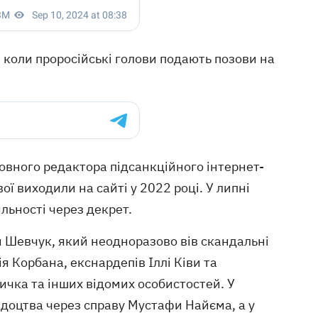
коли проросійські голови подають позови на
овного редактора підсанкційного інтернет-
ї виходили на сайті у 2022 році. У липні
льності через декрет.
й Шевчук, який неодноразово вів скандальні
я Корбана, екснардепів Іллі Ківи та
чка та інших відомих особистостей. У
доцтва через справу Мустафи Найєма, а у