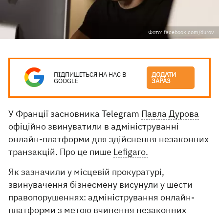
Фото: facebook.com/durov
ПІДПИШІТЬСЯ НА НАС В
ДОДАТИ
GOOGLE
ЗАРАЗ
У Франції засновника Telegram
Павла Дурова
офіційно звинуватили в адмініструванні
онлайн-платформи для здійснення незаконних
транзакцій. Про це пише
Lefigaro.
Як зазначили у місцевій прокуратурі,
звинувачення бізнесмену висунули у шести
правопорушеннях: адміністрування онлайн-
платформи з метою вчинення незаконних