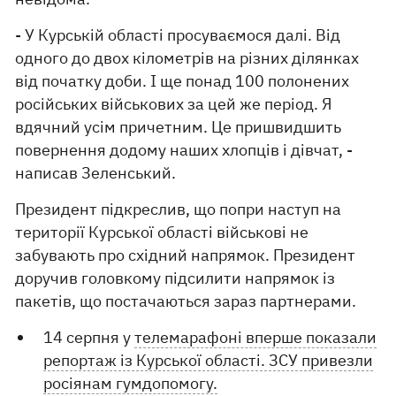
- У Курській області просуваємося далі. Від
одного до двох кілометрів на різних ділянках
від початку доби. І ще понад 100 полонених
російських військових за цей же період. Я
вдячний усім причетним. Це пришвидшить
повернення додому наших хлопців і дівчат, -
написав Зеленський.
Президент підкреслив, що попри наступ на
території Курської області військові не
забувають про східний напрямок. Президент
доручив головкому підсилити напрямок із
пакетів, що постачаються зараз партнерами.
14 серпня у
телемарафоні вперше показали
репортаж із Курської області. ЗСУ привезли
росіянам гумдопомогу.