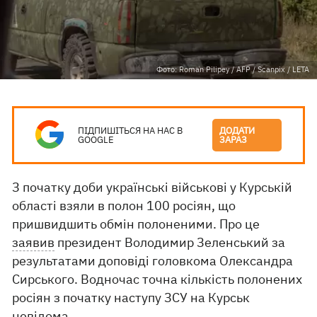
Фото: Roman Pilipey / AFP / Scanpix / LETA
ПІДПИШІТЬСЯ НА НАС В
ДОДАТИ
GOOGLE
ЗАРАЗ
З початку доби українські військові у Курській
області взяли в полон 100 росіян, що
пришвидшить обмін полоненими. Про це
заявив
президент Володимир Зеленський за
результатами доповіді головкома Олександра
Сирського. Водночас точна кількість полонених
росіян з початку наступу ЗСУ на Курськ
невідома.