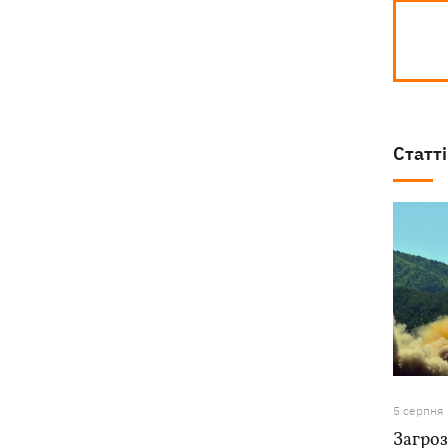
Статті
5 серпня
Загроз