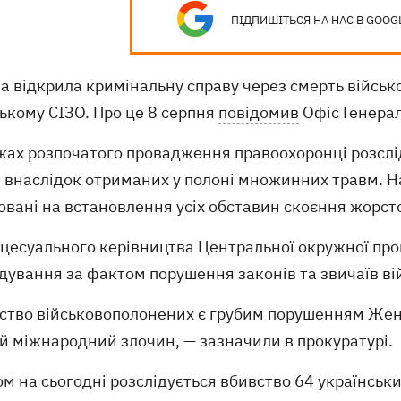
ПІДПИШІТЬСЯ НА НАС В GOOG
на відкрила кримінальну справу через смерть війсь
ькому СІЗО. Про це 8 серпня
повідомив
Офіс Генерал
ежах розпочатого провадження правоохоронці розслі
 внаслідок отриманих у полоні множинних травм. Нар
вані на встановлення усіх обставин скоєння жорсток
оцесуального керівництва Центральної окружної про
дування за фактом порушення законів та звичаїв в
вство військовополонених є грубим порушенням Жене
й міжнародний злочин, — зазначили в прокуратурі.
м на сьогодні розслідується вбивство 64 українськ