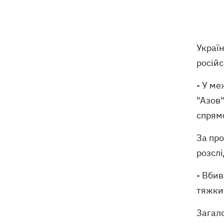
поховали російського генерала
Єрусалімова - міг загинути під час
вибуху в ресторані
Украї
Експослу у США Стефанішиній
09:52
обрали запобіжний захід у вигляді
російс
шести мільйонів застави
- У м
Росіяни вночі били по Україні
09:29
"Азов"
дронами, ракетами Х-31П та
спрямо
«Оніксами»
За пр
Яблучний Спас 2026: коли святкуємо,
09:27
що можна робити, а чого ні
розслі
- Вби
На молочних фермах Черкащини
09:00
тестують екзоскелети для доярок
тяжки
Загало