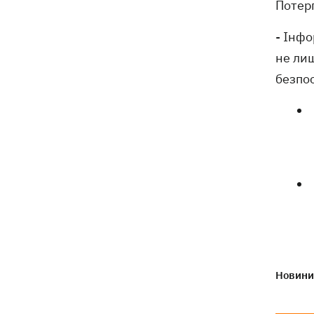
Потер
- Інфо
не ли
безпос
Новини 