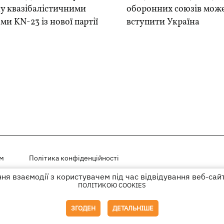
у квазібалістичними
оборонних союзів мож
ми KN-23 із нової партії
вступити Україна
ем
Політика конфіденційності
я взаємодії з користувачем під час відвідування веб-сай
і на правах реклами
ПОЛІТИКОЮ COOKIES
го гіперпосилання на KP.UA в першому абзаці.
ЗГОДЕН
ДЕТАЛЬНІШЕ