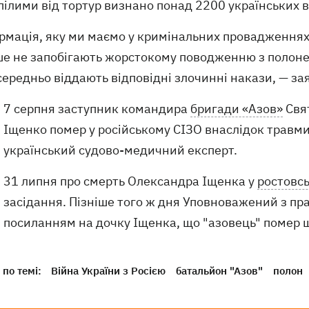
пілими від тортур визнано понад 2200 українських 
рмація, яку ми маємо у кримінальних провадженнях,
ше не запобігають жорстокому поводженню з полонен
ередньо віддають відповідні злочинні накази, — за
7 серпня заступник командира
бригади «Азов»
Свя
Іщенко помер у російському СІЗО внаслідок травми
український судово-медичний експерт.
31 липня про смерть Олександра Іщенка у
ростовс
засідання. Пізніше того ж дня Уповноважений з пр
посиланням на дочку Іщенка, що "азовець" помер щ
по темі:
Війна України з Росією
батальйон "Азов"
полон