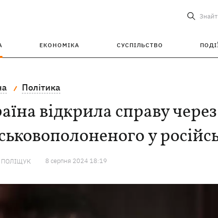
Знайт
А
ЕКОНОМІКА
СУСПІЛЬСТВО
ПОДІ
на
Політика
аїна відкрила справу через
ськовополоненого у російс
8 серпня 2024 18:19
А ПОЛІЩУК