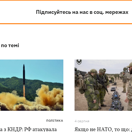
Підписуйтесь на нас в соц. мережах
 по темі
ПОЛІТИКА
4 серпня
а з КНДР: РФ атакувала
Якщо не НАТО, то що: 