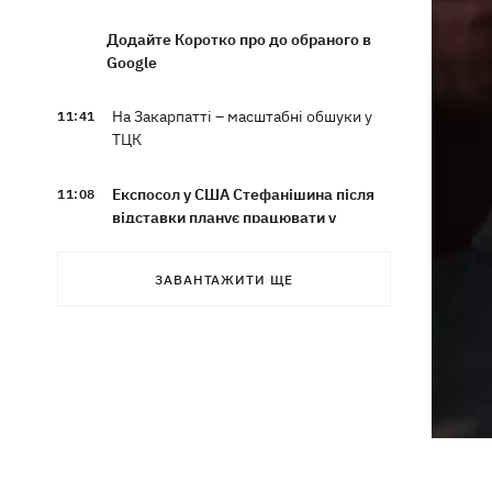
Додайте Коротко про до обраного в
Google
На Закарпатті – масштабні обшуки у
11:41
ТЦК
Експосол у США Стефанішина після
11:08
відставки планує працювати у
приватному секторі
ЗАВАНТАЖИТИ ЩЕ
Екстоппосадовець Повітряних сил
10:38
отримав нову підозру
Не має таємного послання: ЗМІ
10:30
дізналися, чому принцеса Євгенія
народжувала у Португалії
У Москві в умовах секретності
10:12