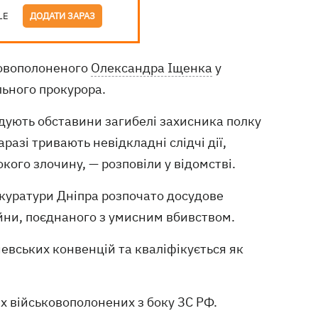
LE
ДОДАТИ ЗАРАЗ
ковополоненого
Олександра Іщенка
у
ьного прокурора.
дують обставини загибелі захисника полку
азі тривають невідкладні слідчі дії,
ого злочину, — розповіли у відомстві.
куратури Дніпра розпочато досудове
ійни, поєднаного з умисним вбивством.
вських конвенцій та кваліфікується як
их військовополонених з боку ЗС РФ.