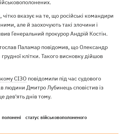
військовополонених.
 чітко вказує на те, що російські командири
ими, але й заохочують такі злочини і
явив Генеральний прокурор Андрій Костін.
тослав Паламар повідомив, що Олександр
 грудної клітки. Такого висновку дійшов
ькому СІЗО
повідомили під час судового
ав людини Дмитро Лубинець сповістив із
е дев'ять днів тому.
полонені
статус військовополоненого