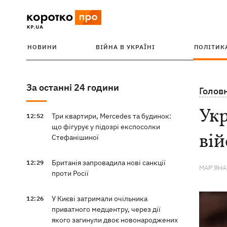
НОВИНИ
ВІЙНА В УКРАЇНІ
ПОЛІТИК
За останні 24 години
Голов
Укр
Три квартири, Mercedes та будинок:
12:52
що фігурує у підозрі експосолки
вій
Стефанішиної
Британія запровадила нові санкції
12:29
МАР'ЯН
проти Росії
У Києві затримали очільника
12:26
приватного медцентру, через дії
якого загинули двоє новонароджених