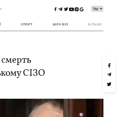
и
Ї
СПОРТ
ШОУ-БІЗ
БІЛЬШЕ
 смерть
ькому СІЗО