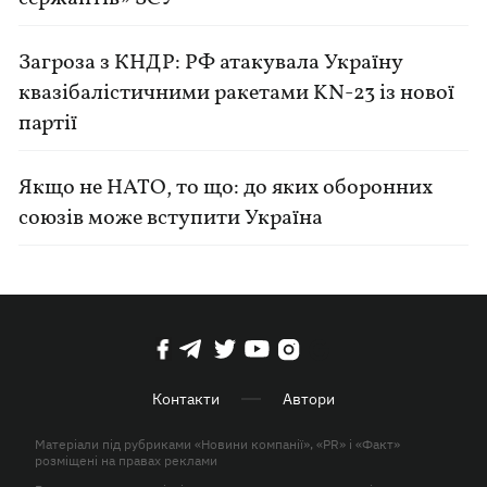
Загроза з КНДР: РФ атакувала Україну
квазібалістичними ракетами KN-23 із нової
партії
Якщо не НАТО, то що: до яких оборонних
союзів може вступити Україна
Контакти
Автори
Матеріали під рубриками «Новини компанії», «PR» і «Факт»
розміщені на правах реклами