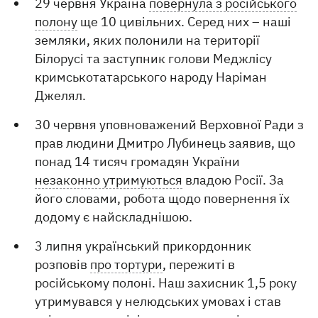
29 червня Україна
повернула з російського
полону
ще 10 цивільних. Серед них – наші
земляки, яких полонили на території
Білорусі та заступник голови Меджлісу
кримськотатарського народу Наріман
Джелял.
30 червня уповноважений Верховної Ради з
прав людини Дмитро Лубинець заявив, що
понад 14 тисяч громадян України
незаконно утримуються
владою Росії. За
його словами, робота щодо повернення їх
додому є найскладнішою.
3 липня український прикордонник
розповів
про тортури
, пережиті в
російському полоні. Наш захисник 1,5 року
утримувався у нелюдських умовах і став